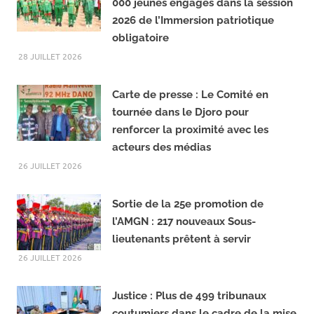
b
g
o
r
Formation citoyenne : Plus de 65
o
a
000 jeunes engagés dans la session
k
m
2026 de l’Immersion patriotique
obligatoire
28 JUILLET 2026
Carte de presse : Le Comité en
tournée dans le Djoro pour
renforcer la proximité avec les
acteurs des médias
26 JUILLET 2026
Sortie de la 25e promotion de
l’AMGN : 217 nouveaux Sous-
lieutenants prêtent à servir
26 JUILLET 2026