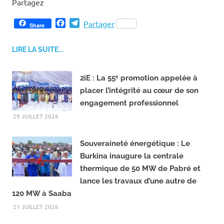
Yacouba Zabré Gouba, a lancé officiellementLire plus
Partagez
F
T
Partager
Share
a
e
c
l
LIRE LA SUITE...
e
e
b
g
o
r
2iE : La 55ᵉ promotion appelée à
o
a
placer l’intégrité au cœur de son
k
m
engagement professionnel
29 JUILLET 2026
Souveraineté énergétique : Le
Burkina inaugure la centrale
thermique de 50 MW de Pabré et
lance les travaux d’une autre de
120 MW à Saaba