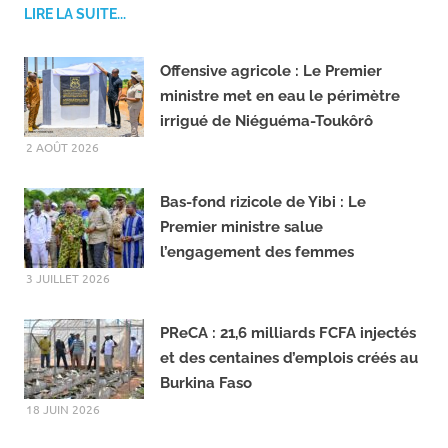
F
T
Partager
Share
a
e
c
l
LIRE LA SUITE...
e
e
b
g
o
r
Offensive agricole : Le Premier
o
a
ministre met en eau le périmètre
k
m
irrigué de Niéguéma-Toukôrô
2 AOÛT 2026
Bas-fond rizicole de Yibi : Le
Premier ministre salue
l’engagement des femmes
3 JUILLET 2026
PReCA : 21,6 milliards FCFA injectés
et des centaines d’emplois créés au
Burkina Faso