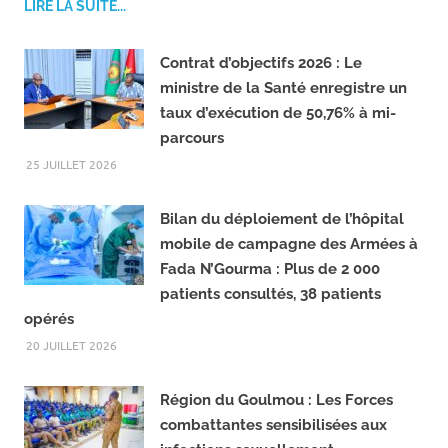
F
T
Partager
Share
a
e
c
l
LIRE LA SUITE...
e
e
b
g
o
r
Contrat d’objectifs 2026 : Le
o
a
ministre de la Santé enregistre un
k
m
taux d’exécution de 50,76% à mi-
parcours
25 JUILLET 2026
Bilan du déploiement de l’hôpital
mobile de campagne des Armées à
Fada N’Gourma : Plus de 2 000
patients consultés, 38 patients
opérés
20 JUILLET 2026