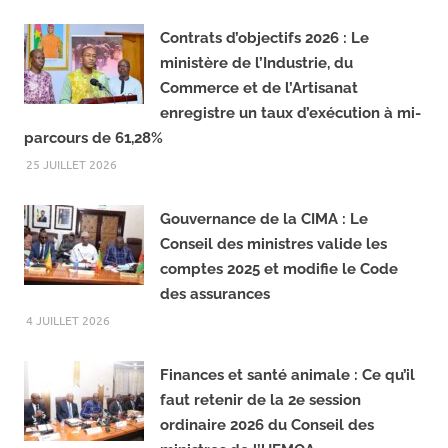
a
e
c
l
LIRE LA SUITE...
e
e
b
g
o
r
Contrats d’objectifs 2026 : Le
o
a
ministère de l’Industrie, du
k
m
Commerce et de l’Artisanat
enregistre un taux d’exécution à mi-
parcours de 61,28%
25 JUILLET 2026
Gouvernance de la CIMA : Le
Conseil des ministres valide les
comptes 2025 et modifie le Code
des assurances
4 JUILLET 2026
Finances et santé animale : Ce qu’il