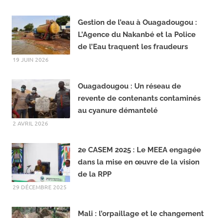
a
e
c
l
LIRE LA SUITE...
e
e
b
g
o
r
Gestion de l’eau à Ouagadougou :
o
a
L’Agence du Nakanbé et la Police
k
m
de l’Eau traquent les fraudeurs
19 JUIN 2026
Ouagadougou : Un réseau de
revente de contenants contaminés
au cyanure démantelé
2 AVRIL 2026
2e CASEM 2025 : Le MEEA engagée
dans la mise en œuvre de la vision
de la RPP
29 DÉCEMBRE 2025