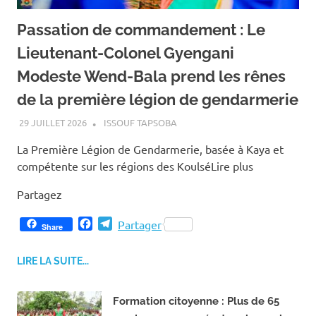
Passation de commandement : Le
Lieutenant-Colonel Gyengani
Modeste Wend-Bala prend les rênes
de la première légion de gendarmerie
29 JUILLET 2026
ISSOUF TAPSOBA
La Première Légion de Gendarmerie, basée à Kaya et
compétente sur les régions des KoulséLire plus
Partagez
F
T
Partager
Share
a
e
c
l
LIRE LA SUITE...
e
e