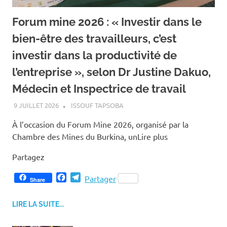
Forum mine 2026 : « Investir dans le
bien-être des travailleurs, c’est
investir dans la productivité de
l’entreprise », selon Dr Justine Dakuo,
Médecin et Inspectrice de travail
9 JUILLET 2026
ISSOUF TAPSOBA
À l’occasion du Forum Mine 2026, organisé par la
Chambre des Mines du Burkina, unLire plus
Partagez
F
T
Partager
Share
a
e
c
l