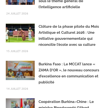
o
r
Industries culturelles et créatives :
o
a
Le MCCAT ouvre les 10ème JPICC
k
m
sous le thème général de
l’intelligence artificielle
24 JUILLET 2026
Clôture de la phase pilote du Mois
Artistique et Culturel 2026 : Une
initiative gouvernementale qui
réconcilie l’école avec sa culture
15 JUILLET 2026
Burkina Faso : Le MCCAT lance «
ZAMA D’OR », le nouveau concours
d’excellence en communication et
publicité
14 JUILLET 2026