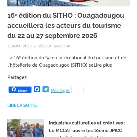
16ᵉ édition du SITHO : Ouagadougou
accueillera les acteurs du tourisme
du 22 au 27 septembre 2026
6 AOÛT 2026
ISSOUF TAPSOBA
La 16ᵉ édition du Salon international du tourisme et de
l’hôtellerie de Ouagadougou (SITHO) seLire plus
Partagez
F
T
Partager
Share
a
e
c
l
LIRE LA SUITE...
e
e
b
g