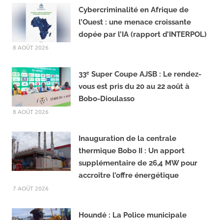
c
l
LIRE LA SUITE...
e
e
b
g
o
r
Cybercriminalité en Afrique de
o
a
l’Ouest : une menace croissante
k
m
dopée par l’IA (rapport d’INTERPOL)
8 AOÛT 2026
33ᵉ Super Coupe AJSB : Le rendez-
vous est pris du 20 au 22 août à
Bobo-Dioulasso
8 AOÛT 2026
Inauguration de la centrale
thermique Bobo II : Un apport
supplémentaire de 26,4 MW pour
accroître l’offre énergétique
7 AOÛT 2026