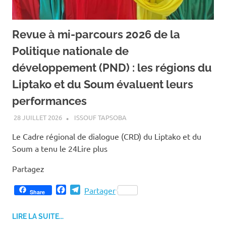
Revue à mi-parcours 2026 de la
Politique nationale de
développement (PND) : les régions du
Liptako et du Soum évaluent leurs
performances
28 JUILLET 2026
ISSOUF TAPSOBA
Le Cadre régional de dialogue (CRD) du Liptako et du
Soum a tenu le 24Lire plus
Partagez
F
T
Partager
Share