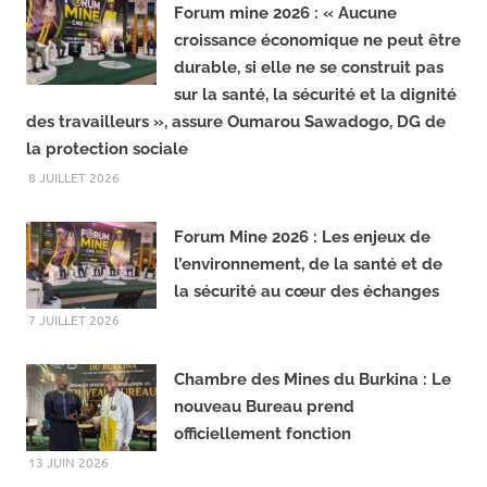
LIRE LA SUITE...
e
e
b
g
o
r
Forum mine 2026 : « Aucune
o
a
croissance économique ne peut être
k
m
durable, si elle ne se construit pas
sur la santé, la sécurité et la dignité
des travailleurs », assure Oumarou Sawadogo, DG de
la protection sociale
8 JUILLET 2026
Forum Mine 2026 : Les enjeux de
l’environnement, de la santé et de
la sécurité au cœur des échanges
7 JUILLET 2026
Chambre des Mines du Burkina : Le
nouveau Bureau prend