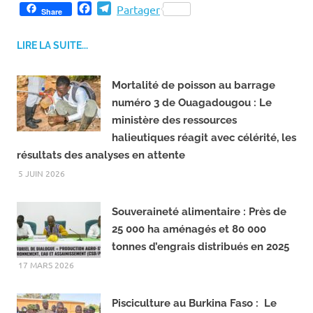
Partagez
F
T
Partager
Share
a
e
c
l
LIRE LA SUITE...
e
e
b
g
o
r
Mortalité de poisson au barrage
o
a
numéro 3 de Ouagadougou : Le
k
m
ministère des ressources
halieutiques réagit avec célérité, les
résultats des analyses en attente
5 JUIN 2026
Souveraineté alimentaire : Près de
25 000 ha aménagés et 80 000
tonnes d’engrais distribués en 2025
17 MARS 2026