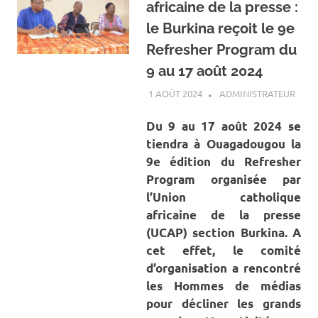
africaine de la presse :
le Burkina reçoit le 9e
Refresher Program du
9 au 17 août 2024
1 AOÛT 2024
ADMINISTRATEUR
A LA
ACTU
SOCI
Du 9 au 17 août 2024 se
tiendra à Ouagadougou la
9e édition du Refresher
Program organisée par
l’Union catholique
africaine de la presse
(UCAP) section Burkina. A
cet effet, le comité
d’organisation a rencontré
les Hommes de médias
pour décliner les grands