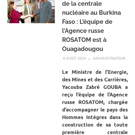
de la centrale
nucléaire au Burkina
Faso : L’équipe de
l’Agence russe
ROSATOM est à
Ouagadougou
6 AOÛT 2024
ADMINISTRATEUR
A LA
ACTU
ENER
Le Ministre de l’Energie,
des Mines et des Carrières,
Yacouba Zabré GOUBA a
reçu l’équipe de l’Agence
russe ROSATOM, chargée
d’accompagner le pays des
Hommes Intègres dans la
construction de sa toute
première centrale