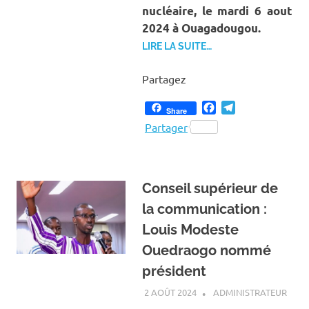
nucléaire, le mardi 6 aout
2024 à Ouagadougou.
LIRE LA SUITE…
Partagez
Facebook
Telegram
Share
Partager
Conseil supérieur de
la communication :
Louis Modeste
Ouedraogo nommé
président
2 AOÛT 2024
ADMINISTRATEUR
A LA
ACTU