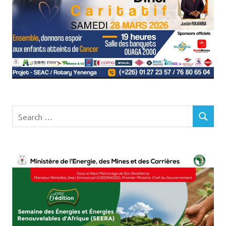
Search
SEARCH
for: