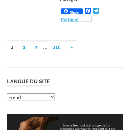
Facebook
Telegram
Share
Partager
Pagination
…
NEXT
1
2
3
116
»
POSTS
des
publications
LANGUE DU SITE