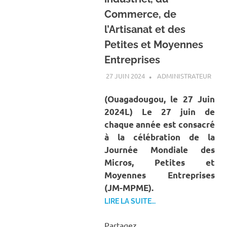
Commerce, de
l’Artisanat et des
Petites et Moyennes
Entreprises
27 JUIN 2024
ADMINISTRATEUR
A LA
ACTU
ECO
(Ouagadougou, le 27 Juin
2024
L) Le 27 juin de
chaque année est consacré
à la célébration de la
Journée Mondiale des
Micros, Petites et
Moyennes Entreprises
(JM-MPME).
LIRE LA SUITE…
Partagez