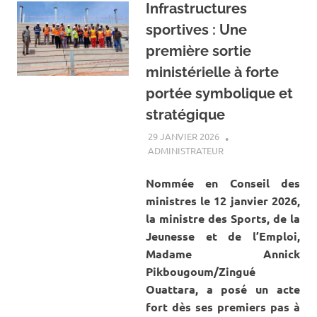
Infrastructures
sportives : Une
première sortie
ministérielle à forte
portée symbolique et
stratégique
29 JANVIER 2026
ADMINISTRATEUR
A LA UNE
,
ACTUALITÉ
,
SPORT
Nommée en Conseil des
ministres le 12 janvier 2026,
la ministre des Sports, de la
Jeunesse et de l’Emploi,
Madame Annick
Pikbougoum/Zingué
Ouattara, a posé un acte
fort dès ses premiers pas à