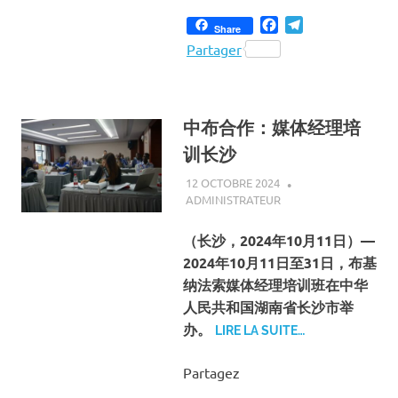
Facebook
Telegram
Share
Partager
中布合作：媒体经理培
训长沙
12 OCTOBRE 2024
ADMINISTRATEUR
A LA UNE
,
ACTUALITÉ
,
INTERNATIONAL
,
SOCIÉTÉ
（长沙，2024年10月11日）—
2024年10月11日至31日，布基
纳法索媒体经理培训班在中华
人民共和国湖南省长沙市举
办。
LIRE LA SUITE…
Partagez