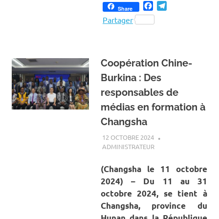
Facebook
Telegram
Share
Partager
Coopération Chine-
Burkina : Des
responsables de
médias en formation à
Changsha
12 OCTOBRE 2024
ADMINISTRATEUR
A LA UNE
,
ACTUALITÉ
,
INTERNATIONAL
,
SOCIÉTÉ
(Changsha le 11 octobre
2024) – Du 11 au 31
octobre 2024, se tient à
Changsha, province du
Hunan dans la République