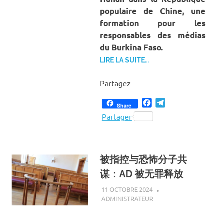
populaire de Chine, une
formation pour les
responsables des médias
du Burkina Faso.
LIRE LA SUITE…
Partagez
Facebook
Telegram
Share
Partager
被指控与恐怖分子共
谋：AD 被无罪释放
11 OCTOBRE 2024
ADMINISTRATEUR
A LA UNE
,
ACTUALITÉ
,
SOCIÉTÉ