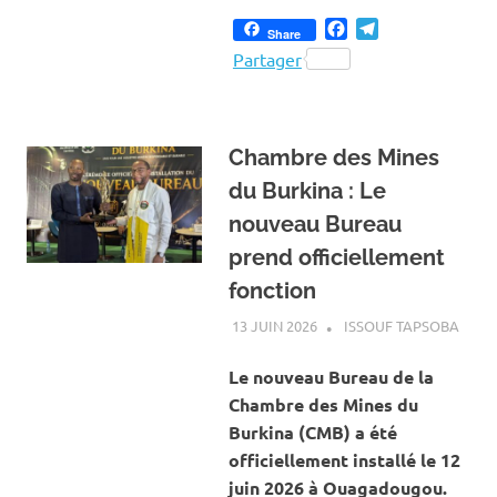
Facebook
Telegram
Share
Partager
Chambre des Mines
du Burkina : Le
nouveau Bureau
prend officiellement
fonction
13 JUIN 2026
ISSOUF TAPSOBA
A LA
ACTU
MINES
Le nouveau Bureau de la
CARR
Chambre des Mines du
Burkina (CMB) a été
officiellement installé le 12
juin 2026 à Ouagadougou.