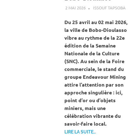
2 MAI 2026
ISSOUF TAPSOBA
A LA U
ACTUAL
ART ET
Du 25 avril au 02 mai 2026,
CULTUR
la ville de Bobo-Dioulasso
MINES 
vibre au rythme de la 22e
CARRIÈ
édition de la Semaine
Nationale de la Culture
(SNC). Au sein de la Foire
commerciale, le stand du
groupe Endeavour Mining
attire l’attention par son
approche singulière : ici,
point d’or ou d’objets
miniers, mais une
célébration vibrante du
savoir-faire local.
LIRE LA SUITE…