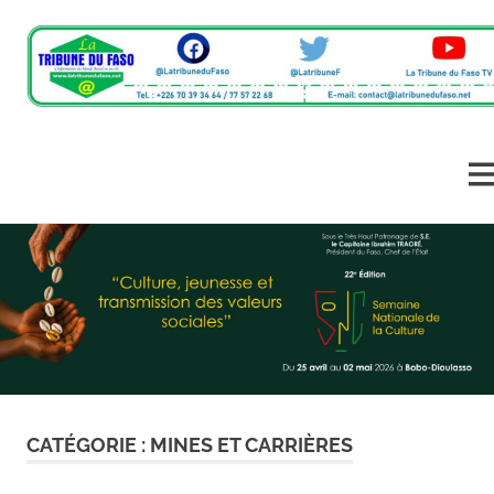
L'information
La
du
monde
Tribune
ME
rural
en
Skip
du
un
to
clic
content
Faso
CATÉGORIE :
MINES ET CARRIÈRES