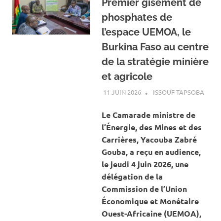
Premier gisement de
phosphates de
l’espace UEMOA, le
Burkina Faso au centre
de la stratégie minière
et agricole
11 JUIN 2026
ISSOUF TAPSOBA
A LA
ACTU
MINES
Le Camarade ministre de
CARR
l’Énergie, des Mines et des
Carrières, Yacouba Zabré
Gouba, a reçu en audience,
le jeudi 4 juin 2026, une
délégation de la
Commission de l’Union
Économique et Monétaire
Ouest-Africaine (UEMOA),