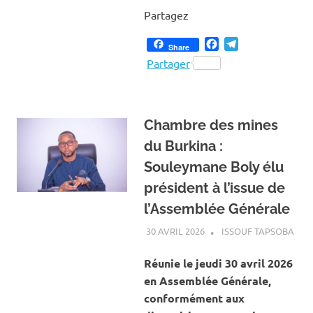
Partagez
Facebook
Telegram
Share
Partager
Chambre des mines
du Burkina :
Souleymane Boly élu
président à l’issue de
l’Assemblée Générale
30 AVRIL 2026
ISSOUF TAPSOBA
A L
ACT
MIN
Réunie le jeudi 30 avril 2026
CAR
en Assemblée Générale,
conformément aux