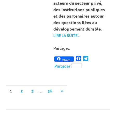
acteurs du secteur privé,
des institutions publiques
et des partenaires autour
des questions liées au
développement durable.
LIRE LA SUITE…
Partagez
Facebook
Telegram
Share
Partager
Pagination
…
NEXT
1
2
3
36
»
POSTS
des
publications