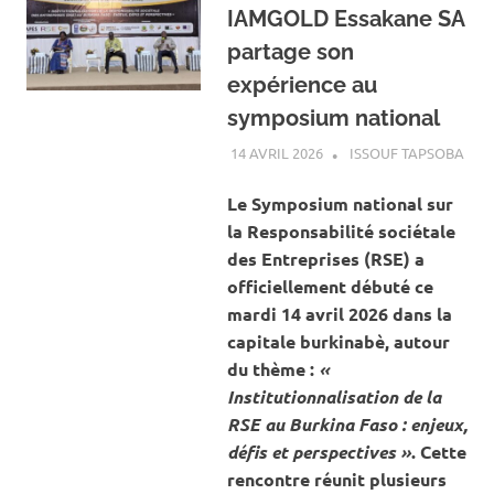
IAMGOLD Essakane SA
partage son
expérience au
symposium national
14 AVRIL 2026
ISSOUF TAPSOBA
A L
ACT
MIN
Le Symposium national sur
CAR
la Responsabilité sociétale
des Entreprises (RSE) a
officiellement débuté ce
mardi 14 avril 2026 dans la
capitale burkinabè, autour
du thème :
«
Institutionnalisation de la
RSE au Burkina Faso : enjeux,
défis et perspectives »
. Cette
rencontre réunit plusieurs