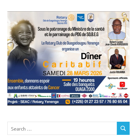
Search
SEARCH
for: