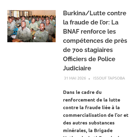
Burkina/Lutte contre
la fraude de l’or: La
BNAF renforce les
compétences de près
de 700 stagiaires
Officiers de Police
Judiciaire
31 MAI 2026
ISSOUF TAPSOBA
A LA 
ACTUA
MINES
Dans le cadre du
CARRI
renforcement de la lutte
contre la fraude liée à la
commercialisation de l’or et
des autres substances
minérales, la Brigade