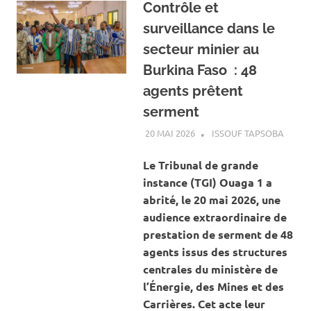
Contrôle et
surveillance dans le
secteur minier au
Burkina Faso : 48
agents prêtent
serment
20 MAI 2026
ISSOUF TAPSOBA
A LA 
ACTUA
MINES
Le Tribunal de grande
CARRI
instance (TGI) Ouaga 1 a
abrité, le 20 mai 2026, une
audience extraordinaire de
prestation de serment de 48
agents issus des structures
centrales du ministère de
l’Énergie, des Mines et des
Carrières. Cet acte leur