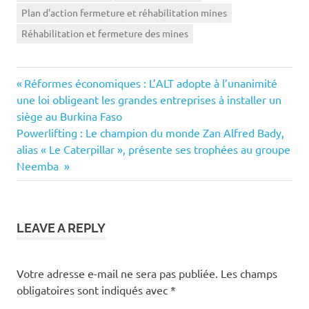
Plan d'action fermeture et réhabilitation mines
Réhabilitation et fermeture des mines
Previous
Navigation
Réformes économiques : L’ALT adopte à l’unanimité
Post:
une loi obligeant les grandes entreprises à installer un
de
siège au Burkina Faso
Next
Powerlifting : Le champion du monde Zan Alfred Bady,
l’article
Post:
alias « Le Caterpillar », présente ses trophées au groupe
Neemba
LEAVE A REPLY
Votre adresse e-mail ne sera pas publiée.
Les champs
obligatoires sont indiqués avec
*