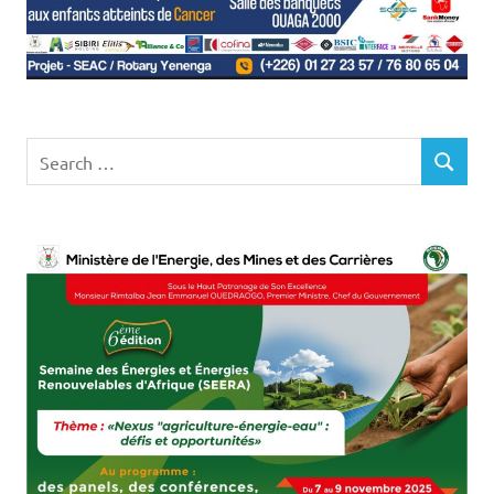
Search
SEARCH
for: