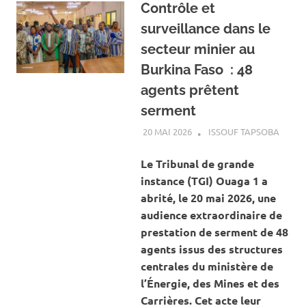
Contrôle et
surveillance dans le
secteur minier au
Burkina Faso : 48
agents prêtent
serment
20 MAI 2026
ISSOUF TAPSOBA
A LA 
ACTUA
MINES
Le Tribunal de grande
CARRI
instance (TGI) Ouaga 1 a
abrité, le 20 mai 2026, une
audience extraordinaire de
prestation de serment de 48
agents issus des structures
centrales du ministère de
l’Énergie, des Mines et des
Carrières. Cet acte leur