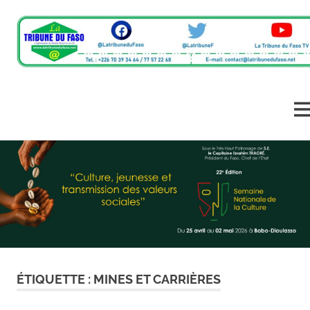
L'information
La
du
monde
Tribune
ME
rural
en
Skip
du
un
to
clic
content
Faso
ÉTIQUETTE :
MINES ET CARRIÈRES