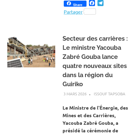
Facebook
Telegram
Share
Partager
Secteur des carrières :
Le ministre Yacouba
Zabré Gouba lance
quatre nouveaux sites
dans la région du
Guiriko
3 MARS 2026
ISSOUF TAPSOBA
A LA 
ACTU
MINES
Le Ministre de l’Énergie, des
CARR
Mines et des Carrières,
Yacouba Zabré Gouba, a
présidé la cérémonie de