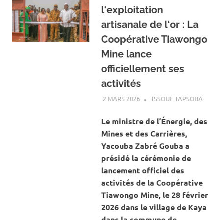
l‘exploitation
artisanale de l‘or : La
Coopérative Tiawongo
Mine lance
officiellement ses
activités
2 MARS 2026
ISSOUF TAPSOBA
A LA 
ACTU
MINES
Le ministre de l’Énergie, des
CARR
Mines et des Carrières,
Yacouba Zabré Gouba a
présidé la cérémonie de
lancement officiel des
activités de la Coopérative
Tiawongo Mine, le 28 février
2026 dans le village de Kaya
dans la commune de