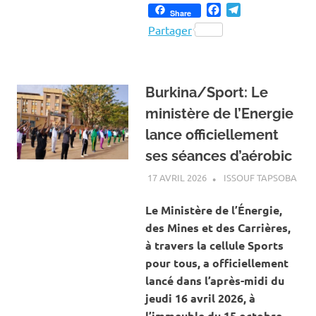
Facebook
Telegram
Share
Partager
Burkina/Sport: Le
ministère de l’Energie
lance officiellement
ses séances d’aérobic
17 AVRIL 2026
ISSOUF TAPSOBA
A L
ACT
SPO
Le Ministère de l’Énergie,
des Mines et des Carrières,
à travers la cellule Sports
pour tous, a officiellement
lancé dans l’après-midi du
jeudi 16 avril 2026, à
l’immeuble du 15 octobre,