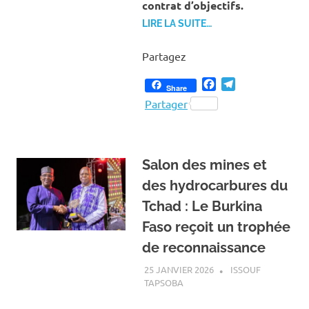
contrat d’objectifs.
LIRE LA SUITE…
Partagez
Facebook
Telegram
Share
Partager
Salon des mines et
des hydrocarbures du
Tchad : Le Burkina
Faso reçoit un trophée
de reconnaissance
25 JANVIER 2026
ISSOUF
TAPSOBA
A LA UNE
,
ACTUALITÉ
,
ENERGIE
,
MINES ET CARRIÈRES