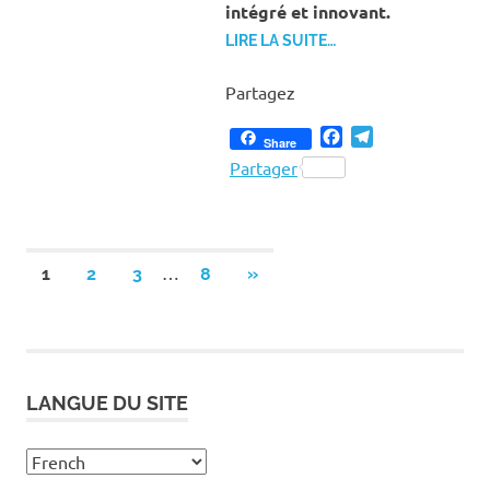
intégré et innovant.
LIRE LA SUITE…
Partagez
Facebook
Telegram
Share
Partager
Pagination
…
NEXT
1
2
3
8
»
POSTS
des
publications
LANGUE DU SITE