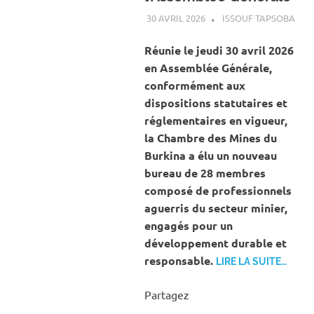
30 AVRIL 2026
ISSOUF TAPSOBA
A L
ACT
MIN
Réunie le jeudi 30 avril 2026
CAR
en Assemblée Générale,
conformément aux
dispositions statutaires et
réglementaires en vigueur,
la Chambre des Mines du
Burkina a élu un nouveau
bureau de 28 membres
composé de professionnels
aguerris du secteur minier,
engagés pour un
développement durable et
responsable.
LIRE LA SUITE…
Partagez