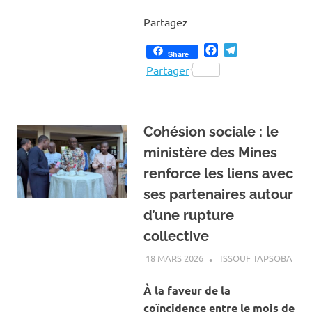
Partagez
Facebook
Telegram
Share
Partager
Cohésion sociale : le
ministère des Mines
renforce les liens avec
ses partenaires autour
d’une rupture
collective
18 MARS 2026
ISSOUF TAPSOBA
A LA
ACT
MINE
À la faveur de la
CAR
coïncidence entre le mois de