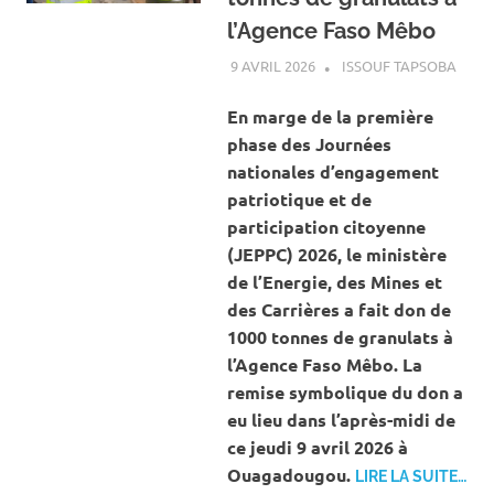
l’Agence Faso Mêbo
9 AVRIL 2026
ISSOUF TAPSOBA
A LA
ACTU
MINES
En marge de la première
CARR
phase des Journées
nationales d’engagement
patriotique et de
participation citoyenne
(JEPPC) 2026, le ministère
de l’Energie, des Mines et
des Carrières a fait don de
1000 tonnes de granulats à
l’Agence Faso Mêbo. La
remise symbolique du don a
eu lieu dans l’après-midi de
ce jeudi 9 avril 2026 à
Ouagadougou.
LIRE LA SUITE…