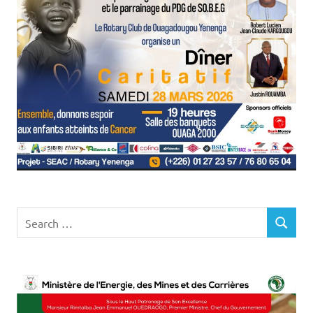
Search
SEARCH
for: