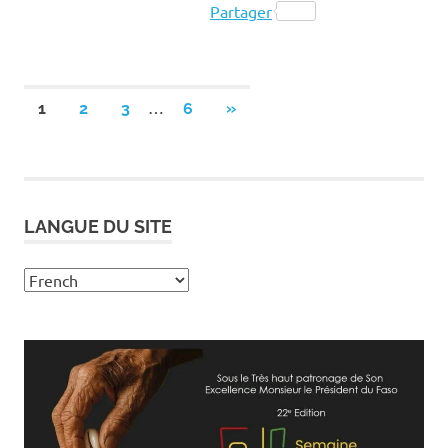
Partager
Pagination
…
NEXT
1
2
3
6
»
POSTS
des
publications
LANGUE DU SITE