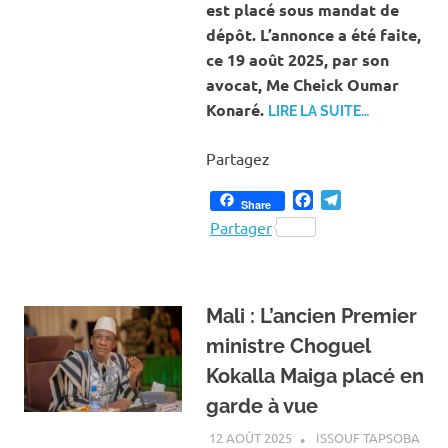
est placé sous mandat de
dépôt. L’annonce a été faite,
ce 19 août 2025, par son
avocat, Me Cheick Oumar
Konaré.
LIRE LA SUITE…
Partagez
Facebook
Telegram
Share
Partager
‎Mali : L’ancien Premier
ministre Choguel
Kokalla Maiga placé en
garde à vue
12 AOÛT 2025
ISSOUF TAPSOBA
A LA