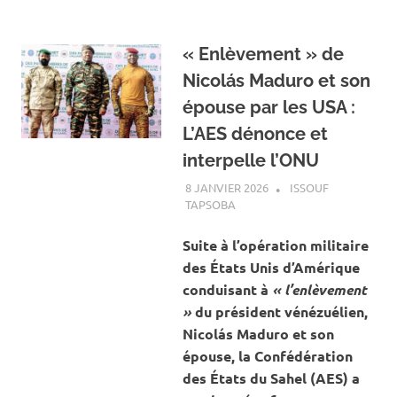
« Enlèvement » de
Nicolás Maduro et son
épouse par les USA :
L’AES dénonce et
interpelle l’ONU
8 JANVIER 2026
ISSOUF
TAPSOBA
A LA UNE
,
ACTUALITÉ
,
INTERNATIONAL
Suite à l’opération militaire
des États Unis d’Amérique
conduisant à
« l’enlèvement
»
du président vénézuélien,
Nicolás Maduro et son
épouse, la Confédération
des États du Sahel (AES) a