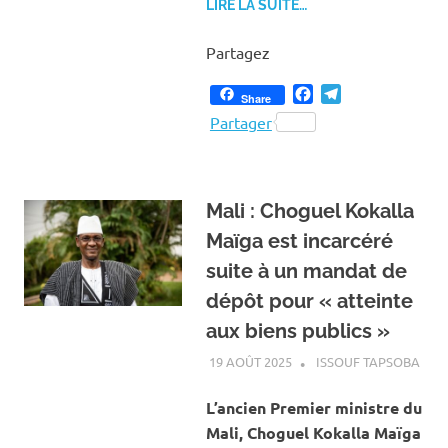
LIRE LA SUITE…
Partagez
Facebook
Telegram
Share
Partager
‎Mali : Choguel Kokalla
Maïga est incarcéré
suite à un mandat de
dépôt pour « atteinte
aux biens publics » ‎
19 AOÛT 2025
ISSOUF TAPSOBA
A LA
ACT
INT
L’ancien Premier ministre du
Mali, Choguel Kokalla Maïga