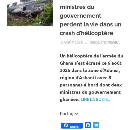
ministres du
gouvernement
perdent la vie dans un
crash d’hélicoptère
6 AOÛT 2025
ISSOUF TAPSOBA
A LA 
ACTU
INTE
Un hélicoptère de l’armée du
Ghana s’est écrasé ce 6 août
2025 dans la zone d’Adansi,
région d’Ashanti avec 8
personnes à bord dont deux
ministres du gouvernement
ghanéen.
LIRE LA SUITE…
Partagez
Facebook
Telegram
Share