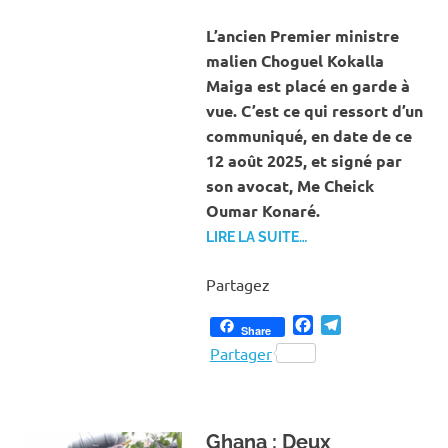
ACT
INT
L’ancien Premier ministre
malien Choguel Kokalla
Maiga est placé en garde à
vue. C’est ce qui ressort d’un
communiqué, en date de ce
12 août 2025, et signé par
son avocat, Me Cheick
Oumar Konaré.
LIRE LA SUITE…
Partagez
Facebook
Telegram
Share
Partager
‎Ghana : Deux