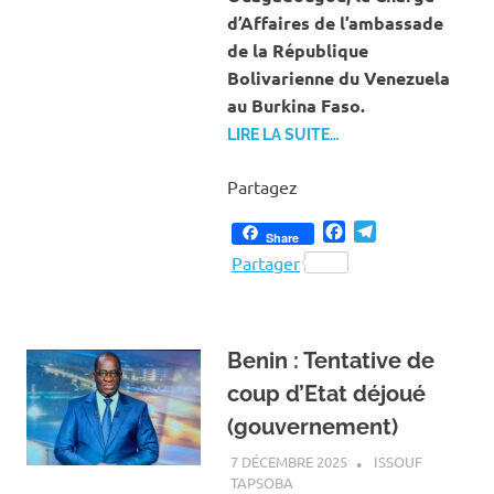
d’Affaires de l’ambassade
de la République
Bolivarienne du Venezuela
au Burkina Faso.
LIRE LA SUITE…
Partagez
Facebook
Telegram
Share
Partager
Benin : Tentative de
coup d’Etat déjoué
(gouvernement)
7 DÉCEMBRE 2025
ISSOUF
TAPSOBA
A LA UNE
,
ACTUALITÉ
,