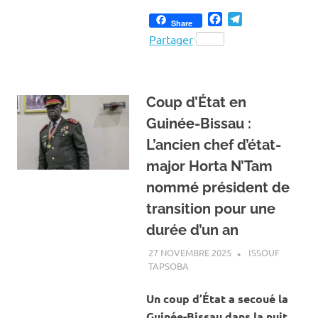
Facebook
Telegram
Share
Partager
Coup d’État en
Guinée-Bissau :
L’ancien chef d’état-
major Horta N’Tam
nommé président de
transition pour une
durée d’un an
27 NOVEMBRE 2025
ISSOUF
TAPSOBA
A LA UNE
,
ACTUALITÉ
,
INTERNATIONAL
Un coup d’État a secoué la
Guinée-Bissau dans la nuit