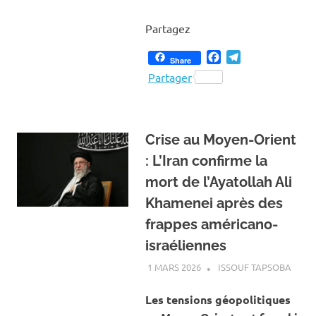
Partagez
Facebook
Telegram
Share
Partager
Crise au Moyen-Orient
: L’Iran confirme la
mort de l’Ayatollah Ali
Khamenei après des
frappes américano-
israéliennes
1 MARS 2026
ISSOUF TAPSOBA
A LA 
ACTU
INTE
Les tensions géopolitiques