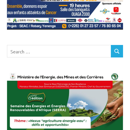
Search
SEARCH
for: