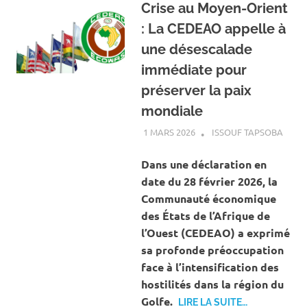
Crise au Moyen-Orient
: La CEDEAO appelle à
une désescalade
immédiate pour
préserver la paix
mondiale
1 MARS 2026
ISSOUF TAPSOBA
A LA 
ACTU
INTE
Dans une déclaration en
date du 28 février 2026, la
Communauté économique
des États de l’Afrique de
l’Ouest (CEDEAO) a exprimé
sa profonde préoccupation
face à l’intensification des
hostilités dans la région du
Golfe.
LIRE LA SUITE…