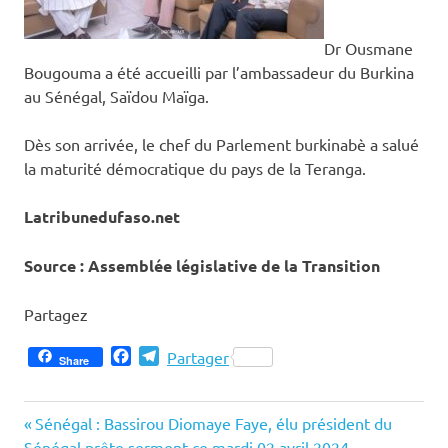
Dr Ousmane
Bougouma a été accueilli par l’ambassadeur du Burkina
au Sénégal, Saïdou Maïga.
Dès son arrivée, le chef du Parlement burkinabè a salué
la maturité démocratique du pays de la Teranga.
Latribunedufaso.net
Source : Assemblée législative de la Transition
Partagez
Facebook
Telegram
Partager
Share
Previous
Navigation
Sénégal : Bassirou Diomaye Faye, élu président du
Post:
Sénégal prête serment ce mardi 02 avril 2024