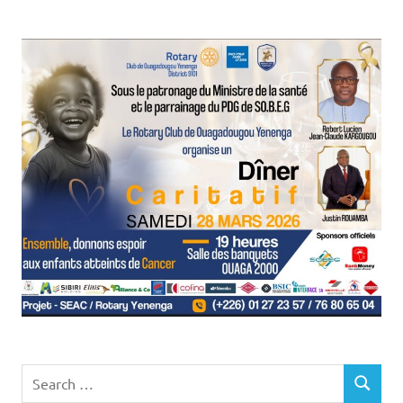
Search
SEARCH
for: