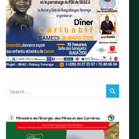
Search
SEARCH
for: