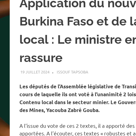
Application du nou
Burkina Faso et de l
local : Le ministre 
rassure
19 JUILLET 2024
ISSOUF TAPSOBA
A LA UNE
,
ACTUALITÉ
,
MIN
Les députés de l’Assemblée législative de Transit
cours de laquelle ils ont voté à l’unanimité 2 lois.
Contenu local dans le secteur minier. Le Gouve
des Mines, Yacouba Zabré Gouba.
A l’issue du vote de ces 2 textes, il a apporté des
apportées. A l’écouter, ces textes « robustes et