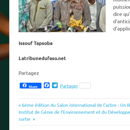
puissio
dire qu
d’antic
d’applic
Issouf Tapsoba
Latribunedufaso.net
Partagez
Facebook
Telegram
Partager
Share
Previous
Navigation
6ème édition du Salon international de l’arbre : Un B
Next
Post:
Institut de Génie de l’Environnement et du Développ
de
Post:
sortie