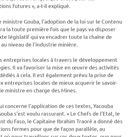
ions futures », a-t-il expliqué.
e ministre Gouba, l’adoption de la loi sur le Contenu
era la toute première fois que le pays va disposer
xte législatif qui va encadrer toute la chaîne de
 au niveau de l’industrie minière.
s entreprises locales à travers le développement
es. Il va favoriser la mise en œuvre des activités
dédiés à cela. Il est également prévu la prise de
 entreprises locales de mieux acquerir le savoir-
 le ministre en charge des Mines.
ui concerne l’application de ces textes, Yacouba
ouba s’est voulu rassurant. « Le Chefs de l’Etat, le
nt du Faso, le Capitaine Ibrahim Traoré a donné des
tions fermes pour que de façon parallèle, au
où nous travaillons sur ces deux textes, que nous