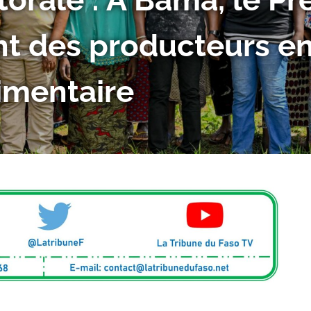
 : Le Premier ministre
é de Niéguéma-Toukôr
ULTURE