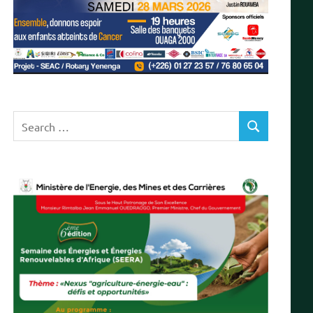
Search
SEARCH
for: