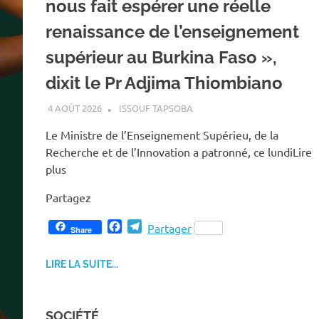
nous fait espérer une réelle
renaissance de l’enseignement
supérieur au Burkina Faso »,
dixit le Pr Adjima Thiombiano
4 AOÛT 2026
ISSOUF TAPSOBA
Le Ministre de l’Enseignement Supérieu, de la
Recherche et de l’Innovation a patronné, ce lundiLire
plus
Partagez
F
T
Partager
Share
a
e
c
l
LIRE LA SUITE...
e
e
b
g
o
r
o
a
SOCIÉTÉ