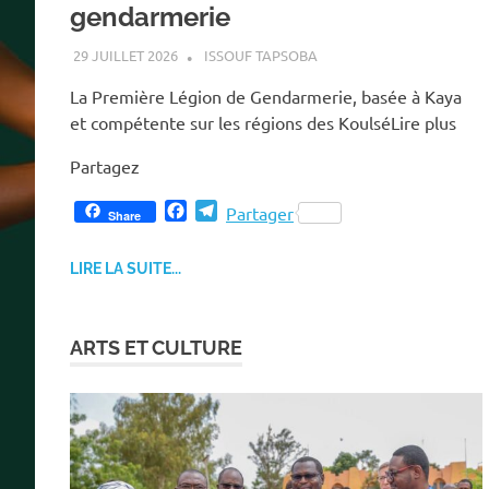
gendarmerie
29 JUILLET 2026
ISSOUF TAPSOBA
La Première Légion de Gendarmerie, basée à Kaya
et compétente sur les régions des KoulséLire plus
Partagez
F
T
Partager
Share
a
e
c
l
LIRE LA SUITE...
e
e
b
g
o
r
o
a
ARTS ET CULTURE
k
m