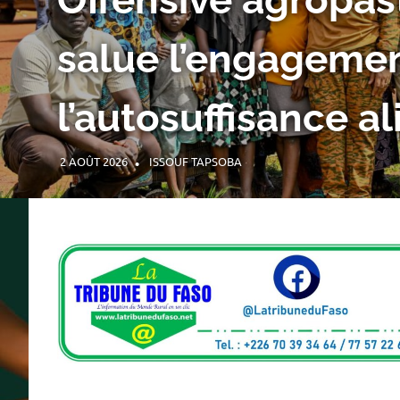
Offensive agricole
périmètre irrigu
2 AOÛT 2026
ISSOUF TAPSOBA
A LA UNE
,
ACTUALITÉ
,
AGRIC