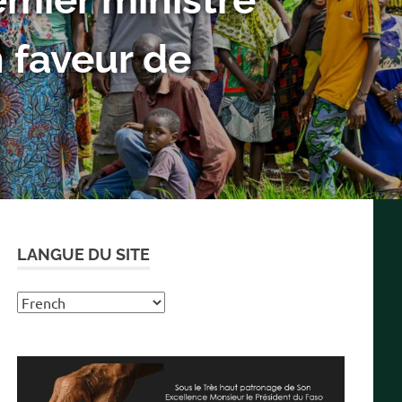
 met en eau le
ô
LANGUE DU SITE