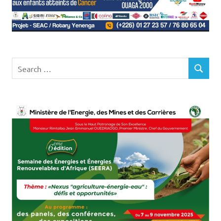
Search
SEARCH
for: