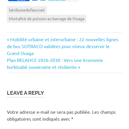
latribunedufaso.net
Mortalité de poisson au barrage de Ouaga
Previous
Navigation
Mobilité urbaine et interurbaine : 22 nouvelles lignes
Post:
de bus SOTRACO validées pour mieux desservir le
de
Grand Ouaga
Next
Plan RELANCE 2026-2030 : Vers une économie
l’article
Post:
burkinabè souveraine et résiliente
LEAVE A REPLY
Votre adresse e-mail ne sera pas publiée.
Les champs
obligatoires sont indiqués avec
*