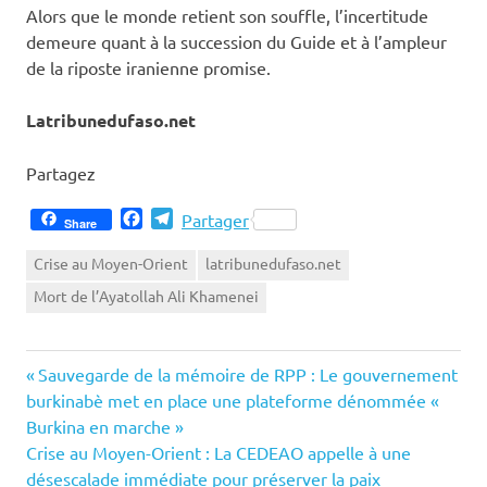
Alors que le monde retient son souffle, l’incertitude
demeure quant à la succession du Guide et à l’ampleur
de la riposte iranienne promise.
Latribunedufaso.net
Partagez
Facebook
Telegram
Partager
Share
Crise au Moyen-Orient
latribunedufaso.net
Mort de l’Ayatollah Ali Khamenei
Previous
Navigation
Sauvegarde de la mémoire de RPP : Le gouvernement
Post:
burkinabè met en place une plateforme dénommée «
de
Burkina en marche »
Next
Crise au Moyen-Orient : La CEDEAO appelle à une
l’article
Post:
désescalade immédiate pour préserver la paix