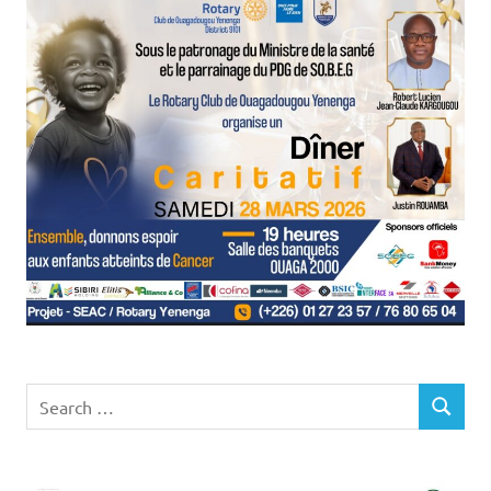
Search
SEARCH
for: