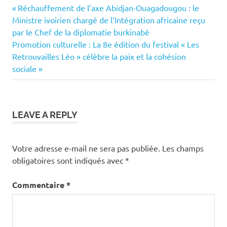
Previous
Navigation
Réchauffement de l’axe Abidjan-Ouagadougou : le
Post:
Ministre ivoirien chargé de l’Intégration africaine reçu
de
par le Chef de la diplomatie burkinabè
Next
Promotion culturelle : La 8e édition du festival « Les
l’article
Post:
Retrouvailles Léo » célèbre la paix et la cohésion
sociale
LEAVE A REPLY
Votre adresse e-mail ne sera pas publiée.
Les champs
obligatoires sont indiqués avec
*
Commentaire
*