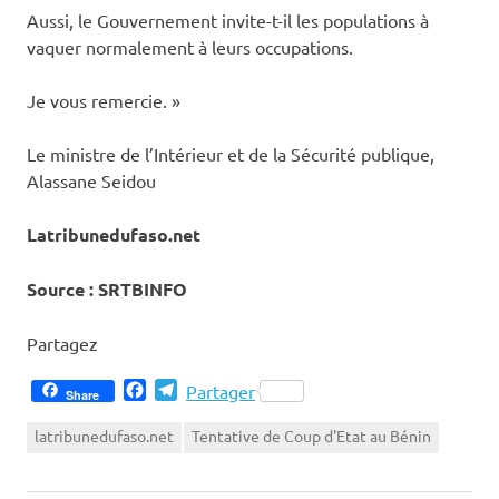
‎Aussi, le Gouvernement invite-t-il les populations à
vaquer normalement à leurs occupations.
‎Je vous remercie. »
‎Le ministre de l’Intérieur et de la Sécurité publique,
Alassane Seidou
‎Latribunedufaso.net
‎Source : SRTBINFO
Partagez
Facebook
Telegram
Partager
Share
latribunedufaso.net
Tentative de Coup d'Etat au Bénin