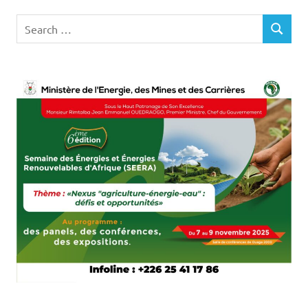
Search
SEARCH
for: