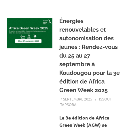
‎Énergies
renouvelables et
autonomisation des
jeunes : Rendez-vous
du 25 au 27
septembre à
Koudougou pour la 3e
édition de Africa
Green Week 2025
7 SEPTEMBRE 2025
ISSOUF
TAPSOBA
A LA UNE
,
ACTUALITÉ
,
ENERGIE
,
ENVIRONNEMENT
‎La 3e édition de Africa
Green Week (AGW) se