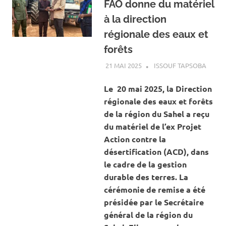
FAO donne du matériel
à la direction
régionale des eaux et
forêts
21 MAI 2025
ISSOUF TAPSOBA
A LA 
ACTUA
ENVI
Le 20 mai 2025, la Direction
régionale des eaux et forêts
de la région du Sahel a reçu
du matériel de l’ex Projet
Action contre la
désertification (ACD), dans
le cadre de la gestion
durable des terres. La
cérémonie de remise a été
présidée par le Secrétaire
général de la région du