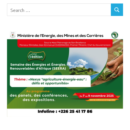
Search
SEARCH
for: