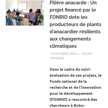
Filière anacarde : Un
projet financé par le
FONRID dote les
producteurs de plants
d’anacardier résilients
aux changements
climatiques
14 OCTOBRE 2025
ISSOUF
TAPSOBA
A LA UNE
,
ACTUALITÉ
,
AGRICULTURE
Dans le cadre du suivi-
évaluation de ses projets, le
Fonds national de la
recherche et de l’innovation
pour le développement
(FONRID) a rencontré des
chercheurs à Bobo-