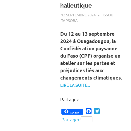
halieutique
12 SEPTEMBRE 2024
ISSOUF
TAPSOBA
A LA UNE
,
ACTUALITÉ
,
ENVIRONNEMENT
Du 12 au 13 septembre
2024 à Ouagadougou, la
Confédération paysanne
du Faso (CPF) organise un
atelier sur les pertes et
préjudices liés aux
changements climatiques.
LIRE LA SUITE…
Partagez
Facebook
Telegram
Share
Partager