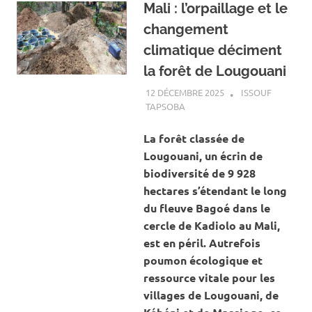
Mali : l’orpaillage et le
changement
climatique déciment
la forêt de Lougouani
12 DÉCEMBRE 2025
ISSOUF
TAPSOBA
A LA UNE
,
ACTUALITÉ
,
CENOZO
,
ENVIRONNEMENT
La forêt classée de
Lougouani, un écrin de
biodiversité de 9 928
hectares s’étendant le long
du fleuve Bagoé dans le
cercle de Kadiolo au Mali,
est en péril. Autrefois
poumon écologique et
ressource vitale pour les
villages de Lougouani, de