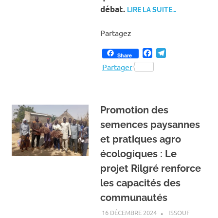
débat.
LIRE LA SUITE…
Partagez
Facebook
Telegram
Share
Partager
Promotion des
semences paysannes
et pratiques agro
écologiques : Le
projet Rilgré renforce
les capacités des
communautés
16 DÉCEMBRE 2024
ISSOUF