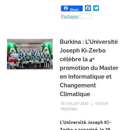
Facebook
Telegram
Share
Partager
Burkina : L’Université
Joseph Ki-Zerbo
célèbre la 4ᵉ
promotion du Master
en Informatique et
Changement
Climatique
30 JUILLET 2025
ISSOUF
TAPSOBA
A LA UNE
,
ACTUALITÉ
,
ÉDUCATION
,
ENVIRONNEMENT
L’Université Joseph Ki-
Zerbo a organisé, le 29