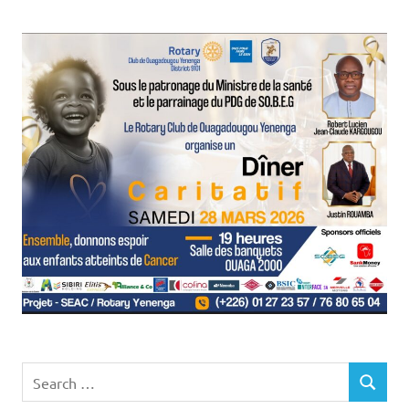
Search
SEARCH
for: