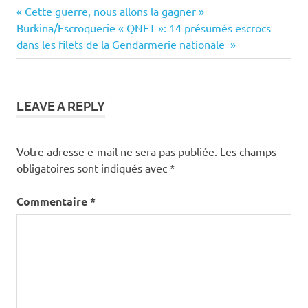
Post:
« Cette guerre, nous allons la gagner »
de
Next
Burkina/Escroquerie « QNET »: 14 présumés escrocs
Post:
dans les filets de la Gendarmerie nationale
l’article
LEAVE A REPLY
Votre adresse e-mail ne sera pas publiée.
Les champs
obligatoires sont indiqués avec
*
Commentaire
*