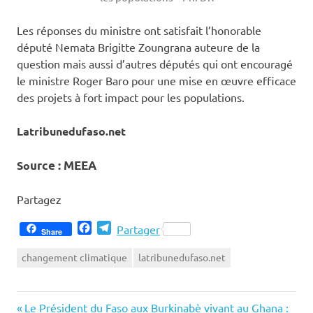
Les réponses du ministre ont satisfait l’honorable
député Nemata Brigitte Zoungrana auteure de la
question mais aussi d’autres députés qui ont encouragé
le ministre Roger Baro pour une mise en œuvre efficace
des projets à fort impact pour les populations.
Latribunedufaso.net
So
urce : MEEA
Partagez
Facebook
Telegram
Partager
Share
changement climatique
latribunedufaso.net
Previous
Navigation
Le Président du Faso aux Burkinabè vivant au Ghana :