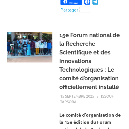
Facebook
Telegram
Share
Partager
15e Forum national de
la Recherche
Scientifique et des
Innovations
Technologiques : Le
comité d’organisation
officiellement installé
15 SEPTEMBRE 2025
ISSOUF
TAPSOBA
A LA UNE
,
ACTUALITÉ
,
SOCIÉTÉ
Le comité d’organisation de
la 15e édition du Forum