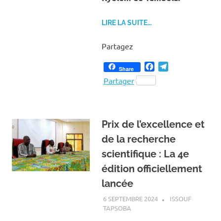
LIRE LA SUITE…
Partagez
Facebook
Telegram
Share
Partager
Prix de l’excellence et
de la recherche
scientifique : La 4e
édition officiellement
lancée
6 SEPTEMBRE 2024
ISSOUF
TAPSOBA
A LA UNE
,
ACTUALITÉ
,
SOCIÉTÉ