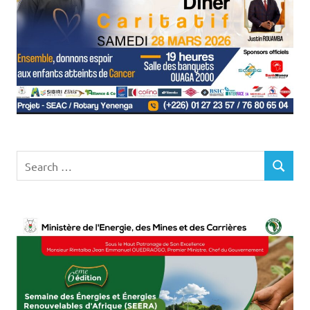
Search
SEARCH
for: