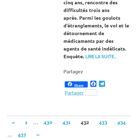
cinq ans, rencontre des
difficultés trois ans
après. Parmi les goulots
d’étranglements, le vol et le
détournement de
médicaments par des
agents de santé indélicats.
Enquête.
LIRE LA SUITE…
Partagez
Facebook
Telegram
Share
Partager
Pagination
…
PREVIOUS
«
1
430
431
432
433
434
POSTS
des
…
NEXT
437
»