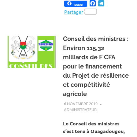
Facebook
Telegram
Share
Partager
Conseil des ministres :
Environ 115,32
milliards de F CFA
pour le financement
du Projet de résilience
et compétitivité
agricole
6 NOVEMBRE 2019
ADMINISTRATEUR
ACTUALITÉ
,
CONSEIL
DES MINISTRES
Le Conseil des ministres
s’est tenu à Ouagadougou,