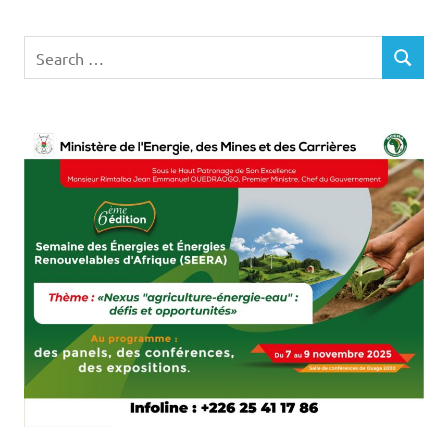
Search
SEARCH
for: