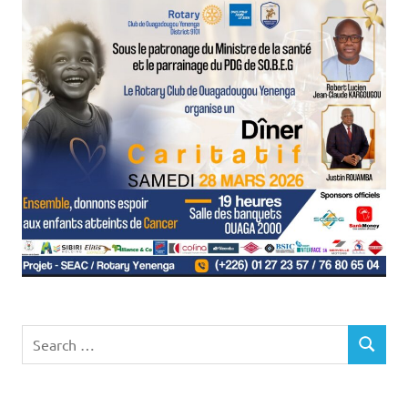
Search
SEARCH
for: