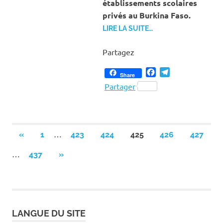
établissements scolaires
privés au Burkina Faso.
LIRE LA SUITE…
Partagez
Facebook
Telegram
Share
Partager
Pagination
…
PREVIOUS
«
1
423
424
425
426
427
POSTS
des
…
NEXT
437
»
POSTS
publications
LANGUE DU SITE