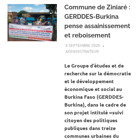
Commune de Ziniaré :
GERDDES-Burkina
pense assainissement
et reboisement
4 SEPTEMBRE 2020
ADMINISTRATEUR
ACTUALITÉ
,
EAU ET
ASSAINISSEMENT
,
ENVIRONNEMENT
Le Groupe d’études et de
recherche sur la démocratie
et le développement
économique et social au
Burkina Faso (GERDDES-
Burkina), dans le cadre de
son projet intitulé «suivi
citoyen des politiques
publiques dans treize
communes urbaines du