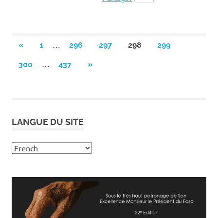
Pagination
…
PREVIOUS
«
1
296
297
298
299
POSTS
des
…
NEXT
300
437
»
POSTS
publications
LANGUE DU SITE