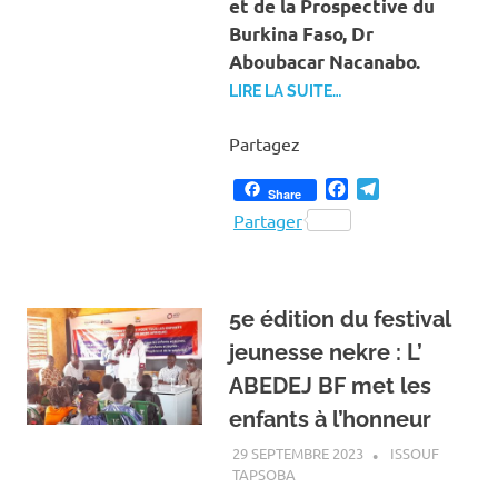
et de la Prospective du
Burkina Faso, Dr
Aboubacar Nacanabo.
LIRE LA SUITE…
Partagez
Facebook
Telegram
Share
Partager
5e édition du festival
jeunesse nekre : L’
ABEDEJ BF met les
enfants à l’honneur
29 SEPTEMBRE 2023
ISSOUF
TAPSOBA
A LA UNE
,
ACTUALITÉ
,
SOCIÉTÉ