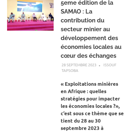
5eme édition de la
SAMAO : La
contribution du
secteur minier au
développement des
économies locales au
cœur des échanges
28 SEPTEMBRE 2023
ISSOUF
TAPSOBA
A LA UNE
,
ACTUALITÉ
,
MINES
ET CARRIÈRES
« Exploitations minières
en Afrique : quelles
stratégies pour impacter
les économies locales ?»,
c’est sous ce thème que se
tient du 28 au 30
septembre 2023 à