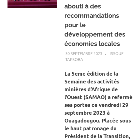
abouti à des
recommandations
pour le
développement des
économies locales
30 SEPTEMBRE 2023
ISSOUF
TAPSOBA
A LA UNE
,
ACTUALITÉ
,
MINES
ET CARRIÈRES
La 5eme édition de la
Semaine des activités
minières d’Afrique de
l’Ouest (SAMAO) a refermé
ses portes ce vendredi 29
septembre 2023 à
Ouagadougou. Placée sous
le haut patronage du
Président de la Transition,