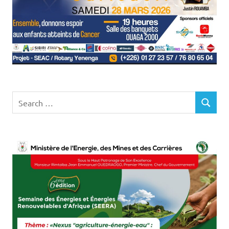
Search
SEARCH
for: