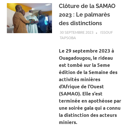
Clôture de la SAMAO
2023 : Le palmarès
des distinctions
30 SEPTEMBRE 2023
ISSOUF
TAPSOBA
A LA UNE
,
ACTUALITÉ
,
MINES
ET CARRIÈRES
Le 29 septembre 2023 à
Ouagadougou, le rideau
est tombé sur la 5eme
édition de la Semaine des
activités minières
d’Afrique de l’Ouest
(SAMAO). Elle s’est
terminée en apothéose par
une soirée gala qui a connu
la distinction des acteurs
miniers.