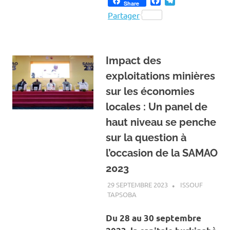
Facebook
Telegram
Share
Partager
Impact des
exploitations minières
sur les économies
locales : Un panel de
haut niveau se penche
sur la question à
l’occasion de la SAMAO
2023
29 SEPTEMBRE 2023
ISSOUF
TAPSOBA
A LA UNE
,
ACTUALITÉ
,
MINES
ET CARRIÈRES
Du 28 au 30 septembre