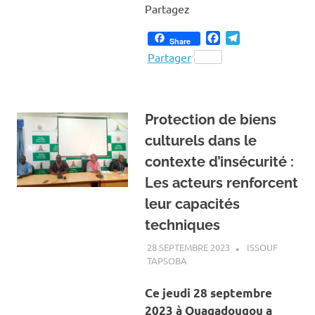
Partagez
Facebook
Telegram
Share
Partager
Protection de biens
culturels dans le
contexte d’insécurité :
Les acteurs renforcent
leur capacités
techniques
28 SEPTEMBRE 2023
ISSOUF
TAPSOBA
A LA UNE
,
ACTUALITÉ
,
ART ET
CULTURE
Ce jeudi 28 septembre
2023 à Ouagadougou a