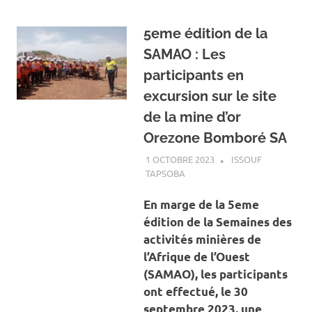
5eme édition de la
SAMAO : Les
participants en
excursion sur le site
de la mine d’or
Orezone Bomboré SA
1 OCTOBRE 2023
ISSOUF
TAPSOBA
A LA UNE
,
ACTUALITÉ
,
MINES
ET CARRIÈRES
En marge de la 5eme
édition de la Semaines des
activités minières de
l’Afrique de l’Ouest
(SAMAO), les participants
ont effectué, le 30
septembre 2023, une