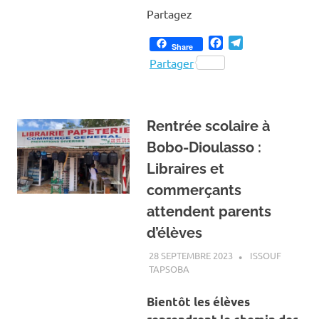
Partagez
Facebook
Telegram
Share
Partager
Rentrée scolaire à
Bobo-Dioulasso :
Libraires et
commerçants
attendent parents
d’élèves
28 SEPTEMBRE 2023
ISSOUF
TAPSOBA
A LA UNE
,
ACTUALITÉ
,
ÉDUCATION
Bientôt les élèves