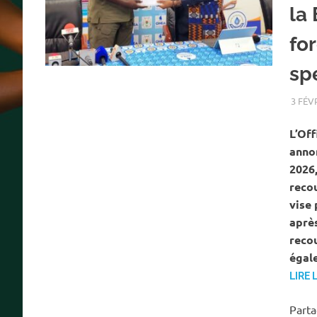
la
fo
sp
3 FÉV
L’Off
annon
2026,
reco
vise 
aprè
reco
égale
LIRE 
Part