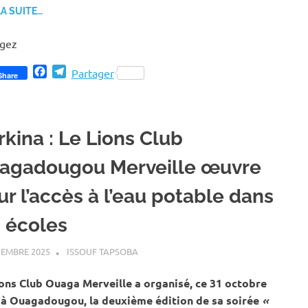
LA SUITE…
agez
Facebook
Telegram
Partager
Share
rkina : Le Lions Club
agadougou Merveille œuvre
ur l’accès à l’eau potable dans
s écoles
EMBRE 2025
ISSOUF TAPSOBA
A LA UNE
,
ACTUALITÉ
,
EAU ET ASSAINIS
ons Club Ouaga Merveille a organisé, ce 31 octobre
 à Ouagadougou, la deuxième édition de sa soirée
«