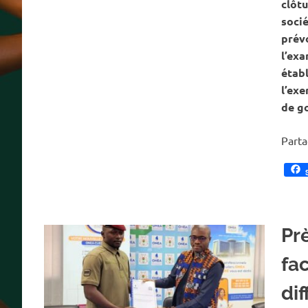
clôtu
socié
prévo
l’exa
établ
l’exe
de g
Part
Pr
fa
dif