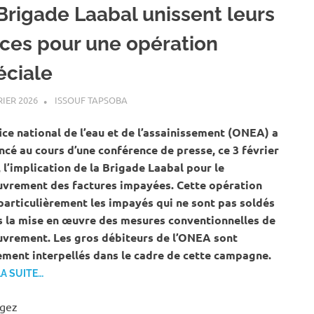
 Brigade Laabal unissent leurs
rces pour une opération
éciale
RIER 2026
ISSOUF TAPSOBA
A LA UNE
,
ACTUALITÉ
,
EAU ET ASSAINISSEM
ice national de l’eau et de l’assainissement (ONEA) a
cé au cours d’une conférence de presse, ce 3 février
 l’implication de la Brigade Laabal pour le
uvrement des factures impayées. Cette opération
particulièrement les impayés qui ne sont pas soldés
s la mise en œuvre des mesures conventionnelles de
uvrement. Les gros débiteurs de l’ONEA sont
ment interpellés dans le cadre de cette campagne.
LA SUITE…
agez