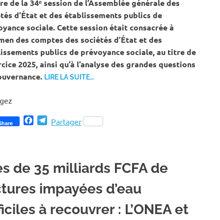
re de la 34ᵉ session de l’Assemblée générale des
tés d’État et des établissements publics de
yance sociale. Cette session était consacrée à
men des comptes des sociétés d’État et des
issements publics de prévoyance sociale, au titre de
rcice 2025, ainsi qu’à l’analyse des grandes questions
ouvernance.
LIRE LA SUITE…
agez
Facebook
Telegram
Partager
Share
ès de 35 milliards FCFA de
ctures impayées d’eau
ficiles à recouvrer : L’ONEA et