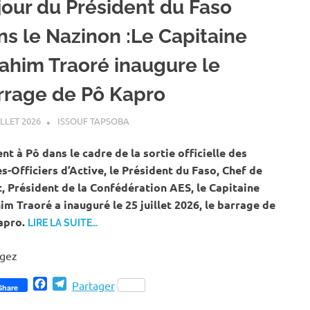
jour du Président du Faso
ns le Nazinon :Le Capitaine
rahim Traoré inaugure le
rrage de Pô Kapro
ILLET 2026
ISSOUF TAPSOBA
A LA UNE
,
ACTUALITÉ
,
EAU ET ASSAINISSE
nt à Pô dans le cadre de la sortie officielle des
s-Officiers d’Active, le Président du Faso, Chef de
t, Président de la Confédération AES, le Capitaine
im Traoré a inauguré le 25 juillet 2026, le barrage de
apro.
LIRE LA SUITE…
agez
Facebook
Telegram
Partager
Share