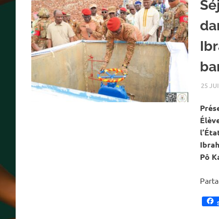
Sé
da
Ib
ba
25 JU
Prése
Élève
l’Éta
Ibrah
Pô K
Part