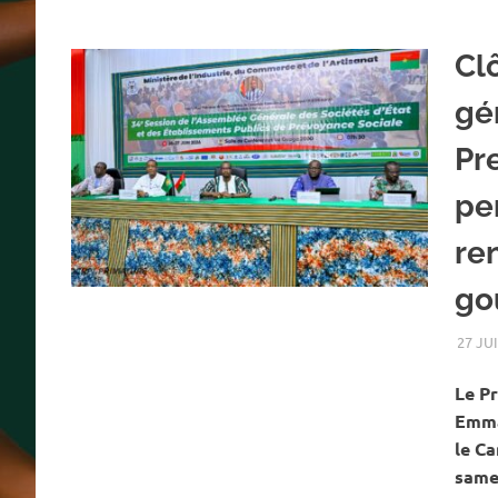
Cl
gén
Pr
pe
re
go
27 JU
Le P
Emma
le Ca
same