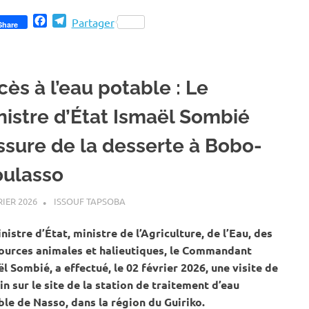
Facebook
Telegram
Partager
Share
ès à l’eau potable : Le
nistre d’État Ismaël Sombié
assure de la desserte à Bobo-
oulasso
RIER 2026
ISSOUF TAPSOBA
A LA UNE
,
ACTUALITÉ
,
EAU ET ASSAINISSEM
nistre d’État, ministre de l’Agriculture, de l’Eau, des
ources animales et halieutiques, le Commandant
l Sombié, a effectué, le 02 février 2026, une visite de
in sur le site de la station de traitement d’eau
le de Nasso, dans la région du Guiriko.