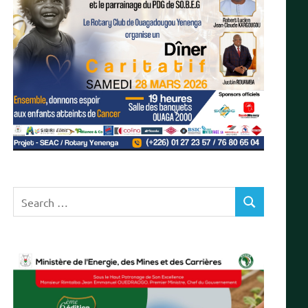
Search
SEARCH
for:
T