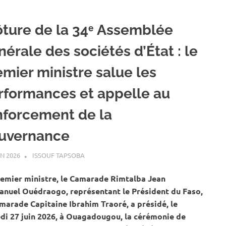
ôture de la 34ᵉ Assemblée
érale des sociétés d’État : le
emier ministre salue les
rformances et appelle au
nforcement de la
uvernance
IN 2026
ISSOUF TAPSOBA
A LA UNE
,
ACTUALITÉ
,
EAU ET ASSAINISSEMEN
remier ministre, le Camarade Rimtalba Jean
nuel Ouédraogo, représentant le Président du Faso,
marade Capitaine Ibrahim Traoré, a présidé, le
di 27 juin 2026, à Ouagadougou, la cérémonie de