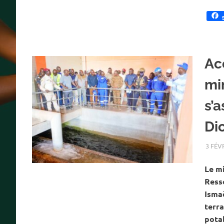
Acc
mi
s’
Di
3 FÉV
Le mi
Ress
Ismaë
terra
potab