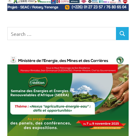
Search
SEARCH
for: