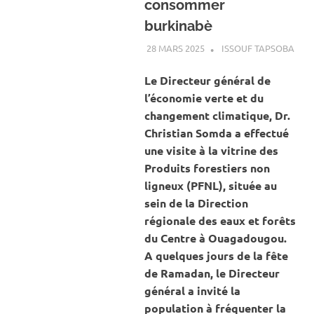
consommer
burkinabè
28 MARS 2025
ISSOUF TAPSOBA
A LA
ACT
AGR
‎Le Directeur général de
l’économie verte et du
changement climatique, Dr.
Christian Somda a effectué
une visite à la vitrine des
Produits forestiers non
ligneux (PFNL), située au
sein de la Direction
régionale des eaux et forêts
du Centre à Ouagadougou.
A quelques jours de la fête
de Ramadan, le Directeur
général a invité la
population à fréquenter la