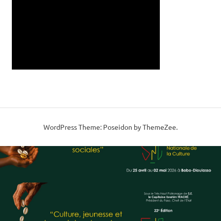
WordPress Theme: Poseidon by ThemeZee.