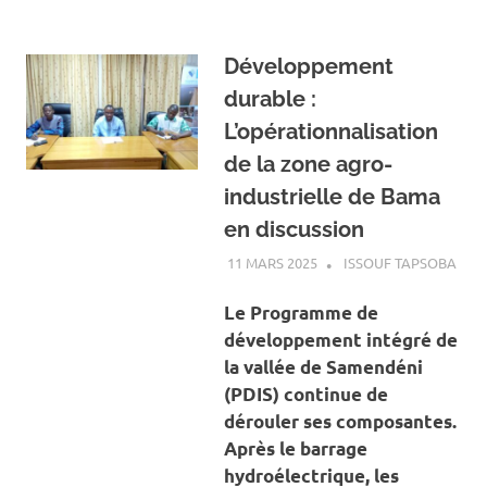
Développement
durable :
L’opérationnalisation
de la zone agro-
industrielle de Bama
en discussion
11 MARS 2025
ISSOUF TAPSOBA
A LA
ACT
AGR
Le Programme de
ÉLE
développement intégré de
la vallée de Samendéni
(PDIS) continue de
dérouler ses composantes.
Après le barrage
hydroélectrique, les