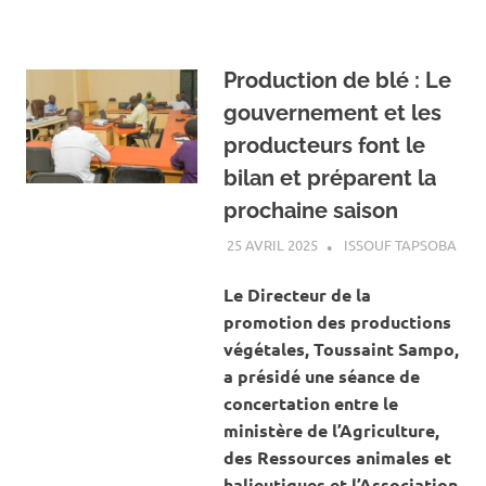
Production de blé : Le
gouvernement et les
producteurs font le
bilan et préparent la
prochaine saison
25 AVRIL 2025
ISSOUF TAPSOBA
A L
ACT
AGR
Le Directeur de la
promotion des productions
végétales, Toussaint Sampo,
a présidé une séance de
concertation entre le
ministère de l’Agriculture,
des Ressources animales et
halieutiques et l’Association