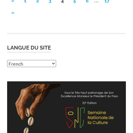
Pagination
…
PREVIOUS
«
1
2
3
4
5
6
17
POSTS
des
NEXT
»
POSTS
publications
LANGUE DU SITE