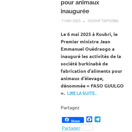
pour animaux
inaugurée
7 MAI 2025
ISSOUF TAPSOBA
A LA U
ACTUAL
AGRICU
Le 6 mai 2025 à Koubri, le
ÉLEVAG
Premier ministre Jean
Emmanuel Ouédraogo a
inauguré les activités de la
société burkinabè de
fabrication d’aliments pour
animaux d’élevage,
dénommée « FASO GUULGO
».
LIRE LA SUITE…
Partagez
Facebook
Telegram
Share
Partager