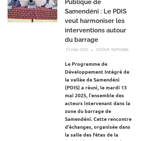
Publique de
Samendéni : Le PDIS
veut harmoniser les
interventions autour
du barrage
13 MAI 2025
ISSOUF TAPSOBA
A LA 
ACTUA
AGRIC
Le Programme de
Développement Intégré de
la vallée de Samendéni
(PDIS) a réuni, le mardi 13
mai 2025, l’ensemble des
acteurs intervenant dans la
zone du barrage de
Samendéni. Cette rencontre
d’échanges, organisée dans
la salle des fêtes de la