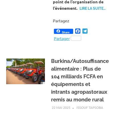
point de l’organisation de
l’événement.
LIRE LA SUITE…
Partagez
Facebook
Telegram
Share
Partager
Burkina/Autosuffisance
alimentaire : Plus de
104 milliards FCFA en
équipements et
intrants agropastoraux
remis au monde rural
22 MAI 2025
ISSOUF TAPSOBA
A LA U
ACTUAL