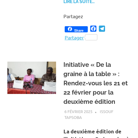
LIRE LA SUITE…
Partagez
Facebook
Telegram
Share
Partager
Initiative « De la
graine à la table » :
Rendez-vous les 21 et
22 février pour la
deuxième édition
6 FÉVRIER 2025
ISSOUF
TAPSOBA
A LA UNE
,
ACTUALITÉ
,
AGRICULTURE
La deuxième édition de