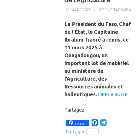
12 MARS 2025
ISSOUF TAPSOBA
A LA
ACT
AGR
Le Président du Faso, Chef
de l’État, le Capitaine
Ibrahim Traoré a remis, ce
11 mars 2025 à
Ouagadougou, un
important lot de matériel
au ministère de
l’Agriculture, des
Ressources animales et
halieutiques.
LIRE LA SUITE…
Partagez
Facebook
Telegram
Share
Partager