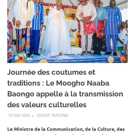
Journée des coutumes et
traditions : Le Moogho Naaba
Baongo appelle à la transmission
des valeurs culturelles
15 MAI 2026
ISSOUF TAPSOBA
A LA UNE
,
ACTUALITÉ
,
ART ET
CULTURE
Le Ministre de la Communication, de la Culture, des