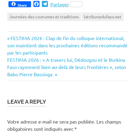
Facebook
Telegram
Partager
Share
Journées des coutumes et traditions
latribunedufaso.net
Previous
Navigation
FESTIMA 2026 : Clap de fin du colloque international,
Post:
son maintient dans les prochaines éditions recommandé
de
par les participants
Next
FESTIMA 2026 : « A travers lui, Dédougou et le Burkina
l’article
Post:
Faso rayonnent bien au-delà de leurs frontières », selon
Babo Pierre Bassinga
LEAVE A REPLY
Votre adresse e-mail ne sera pas publiée.
Les champs
obligatoires sont indiqués avec
*