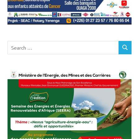
Search
SEARCH
for: