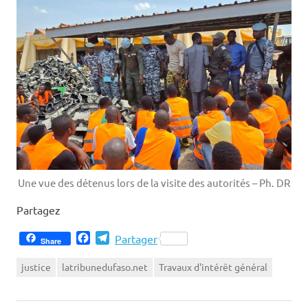
Une vue des détenus lors de la visite des autorités – Ph. DR
Partagez
Facebook
Telegram
Partager
Share
justice
latribunedufaso.net
Travaux d'intérêt général