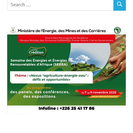
Search
SEARCH
for: