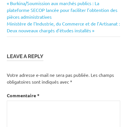
Previous
Navigation
Burkina/Soumission aux marchés publics : La
Post:
plateforme SECOP lancée pour faciliter l’obtention des
de
pièces administratives
Next
Ministère de l’Industrie, du Commerce et de l’Artisanat :
l’article
Post:
Deux nouveaux chargés d’études installés
LEAVE A REPLY
Votre adresse e-mail ne sera pas publiée.
Les champs
obligatoires sont indiqués avec
*
Commentaire
*