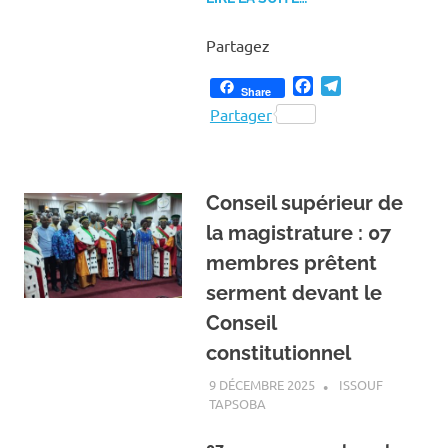
Partagez
Facebook
Telegram
Share
Partager
Conseil supérieur de
la magistrature : 07
membres prêtent
serment devant le
Conseil
constitutionnel
9 DÉCEMBRE 2025
ISSOUF
TAPSOBA
A LA UNE
,
ACTUALITÉ
,
SOCIÉTÉ