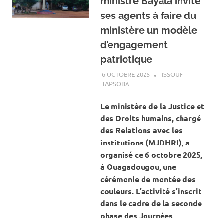
ministre Bayala invite
ses agents à faire du
ministère un modèle
d’engagement
patriotique
6 OCTOBRE 2025
ISSOUF
TAPSOBA
A LA UNE
,
ACTUALITÉ
,
SOCIÉTÉ
Le ministère de la Justice et
des Droits humains, chargé
des Relations avec les
institutions (MJDHRI), a
organisé ce 6 octobre 2025,
à Ouagadougou, une
cérémonie de montée des
couleurs. L’activité s’inscrit
dans le cadre de la seconde
phase des Journées