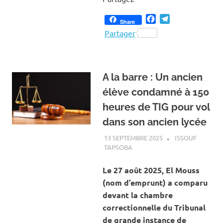
Facebook
Telegram
Share
Partager
A la barre : Un ancien
élève condamné à 150
heures de TIG pour vol
dans son ancien lycée
13 SEPTEMBRE 2025
ISSOUF
TAPSOBA
A LA UNE
,
ACTUALITÉ
,
SOCIÉTÉ
Le 27 août 2025, El Mouss
(nom d’emprunt) a comparu
devant la chambre
correctionnelle du Tribunal
de grande instance de