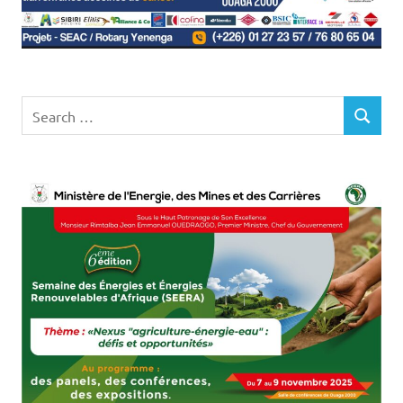
Search
SEARCH
for: