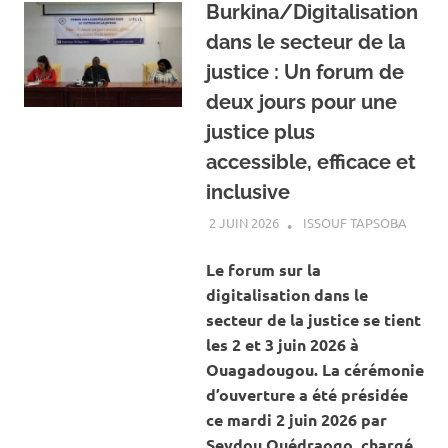
Burkina/Digitalisation
dans le secteur de la
justice : Un forum de
deux jours pour une
justice plus
accessible, efficace et
inclusive
2 JUIN 2026
ISSOUF TAPSOBA
A LA 
ACTUA
SOCIÉ
Le forum sur la
digitalisation dans le
secteur de la justice se tient
les 2 et 3 juin 2026 à
Ouagadougou. La cérémonie
d’ouverture a été présidée
ce mardi 2 juin 2026 par
Seydou Ouédraogo, chargé