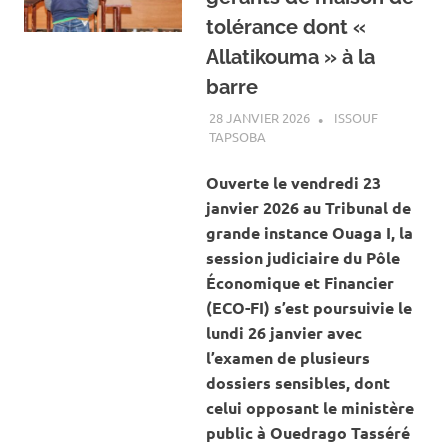
tolérance dont «
Allatikouma » à la
barre
28 JANVIER 2026
ISSOUF
TAPSOBA
A LA UNE
,
ACTUALITÉ
,
SOCIÉTÉ
Ouverte le vendredi 23
janvier 2026 au Tribunal de
grande instance Ouaga I, la
session judiciaire du Pôle
Économique et Financier
(ECO-FI) s’est poursuivie le
lundi 26 janvier avec
l’examen de plusieurs
dossiers sensibles, dont
celui opposant le ministère
public à Ouedrago Tasséré