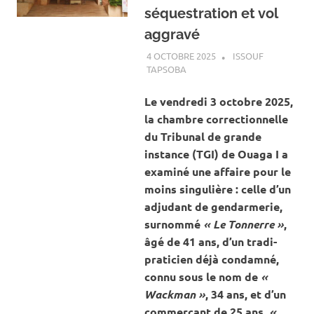
séquestration et vol
aggravé
4 OCTOBRE 2025
ISSOUF
TAPSOBA
A LA UNE
,
ACTUALITÉ
,
SOCIÉTÉ
Le vendredi 3 octobre 2025,
la chambre correctionnelle
du Tribunal de grande
instance (TGI) de Ouaga I a
examiné une affaire pour le
moins singulière : celle d’un
adjudant de gendarmerie,
surnommé
« Le Tonnerre »
,
âgé de 41 ans, d’un tradi-
praticien déjà condamné,
connu sous le nom de
«
Wackman »
, 34 ans, et d’un
commerçant de 25 ans,
«