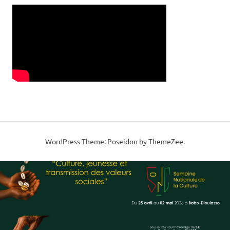
WordPress Theme: Poseidon by ThemeZee.