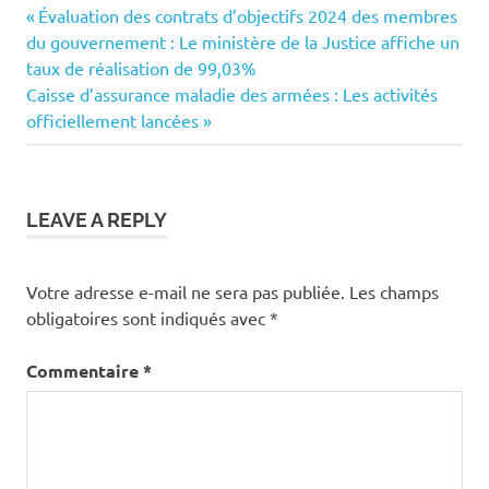
Previous
Navigation
Évaluation des contrats d’objectifs 2024 des membres
Post:
du gouvernement : Le ministère de la Justice affiche un
de
taux de réalisation de 99,03%
Next
Caisse d’assurance maladie des armées : Les activités
l’article
Post:
officiellement lancées
LEAVE A REPLY
Votre adresse e-mail ne sera pas publiée.
Les champs
obligatoires sont indiqués avec
*
Commentaire
*