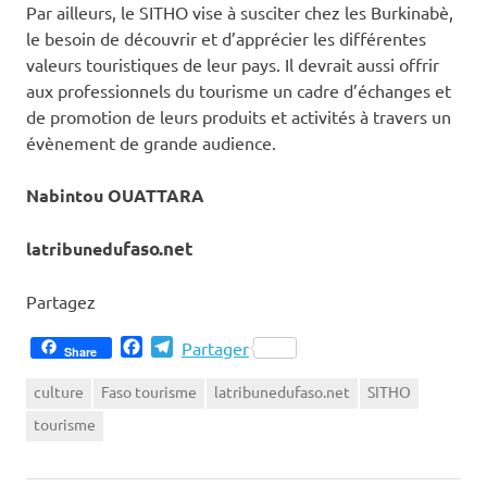
Par ailleurs, le SITHO vise à susciter chez les Burkinabè,
le besoin de découvrir et d’apprécier les différentes
valeurs touristiques de leur pays. Il devrait aussi offrir
aux professionnels du tourisme un cadre d’échanges et
de promotion de leurs produits et activités à travers un
évènement de grande audience.
Nabintou OUATTARA
latribunedu
faso.net
Partagez
Facebook
Telegram
Partager
Share
culture
Faso tourisme
latribunedufaso.net
SITHO
tourisme