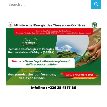
Search
SEARCH
for: