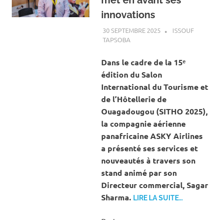
met en avant ses
innovations
30 SEPTEMBRE 2025
ISSOUF
TAPSOBA
A LA UNE
,
ACTUALITÉ
,
SOCIÉTÉ
Dans le cadre de la 15ᵉ
édition du Salon
International du Tourisme et
de l’Hôtellerie de
Ouagadougou (SITHO 2025),
la compagnie aérienne
panafricaine ASKY Airlines
a présenté ses services et
nouveautés à travers son
stand animé par son
Directeur commercial, Sagar
Sharma.
LIRE LA SUITE…