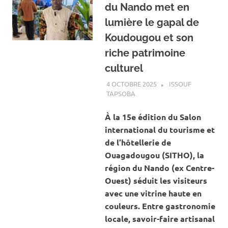
du Nando met en
lumière le gapal de
Koudougou et son
riche patrimoine
culturel
4 OCTOBRE 2025
ISSOUF
TAPSOBA
A LA UNE
,
ACTUALITÉ
,
ART ET
CULTURE
À la 15e édition du Salon
international du tourisme et
de l’hôtellerie de
Ouagadougou (SITHO), la
région du Nando (ex Centre-
Ouest) séduit les visiteurs
avec une vitrine haute en
couleurs. Entre gastronomie
locale, savoir-faire artisanal