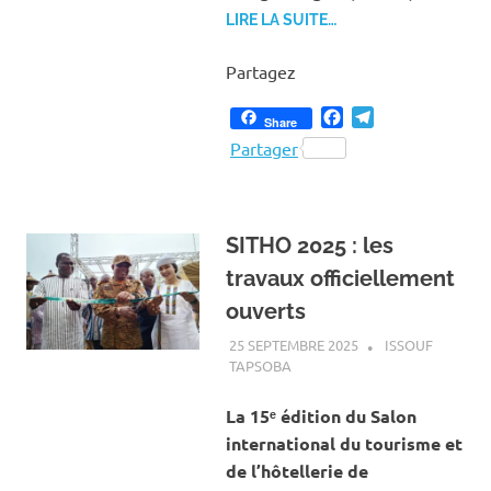
LIRE LA SUITE…
Partagez
Facebook
Telegram
Share
Partager
SITHO 2025 : les
travaux officiellement
ouverts
25 SEPTEMBRE 2025
ISSOUF
TAPSOBA
A LA UNE
,
ACTUALITÉ
,
ART ET
CULTURE
La 15ᵉ édition du Salon
international du tourisme et
de l’hôtellerie de