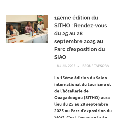
15ème édition du
SITHO : Rendez-vous
du 25 au 28
septembre 2025 au
Parc d’exposition du
SIAO
18 JUIN 2025
ISSOUF TAPSOBA
A LA
ACTU
ART E
La 15ème édition du Salon
CULT
international du tourisme et
de l’hôtellerie de
Ouagadougou (SITHO) aura
lieu du 25 au 28 septembre
2025 au Parc d’exposition du
SIAO. C’est l’annonce faite