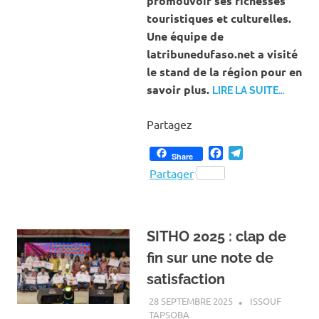
promouvoir ses richesses
touristiques et culturelles.
Une équipe de
latribunedufaso.net a visité
le stand de la région pour en
savoir plus.
LIRE LA SUITE…
Partagez
Facebook
Telegram
Share
Partager
SITHO 2025 : clap de
fin sur une note de
satisfaction
28 SEPTEMBRE 2025
ISSOUF
TAPSOBA
A LA UNE
,
ACTUALITÉ
,
ART ET