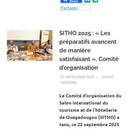
Share
Partager
SITHO 2025 : « Les
préparatifs avancent
de manière
satisfaisant », Comité
d’organisation
22 SEPTEMBRE 2025
ISSOUF
TAPSOBA
A LA UNE
,
ACTUALITÉ
,
ART ET
CULTURE
Le Comité d’organisation du
Salon international du
tourisme et de l’hôtellerie
de Ouagadougou (SITHO) a
tenu, ce 22 septembre 2025