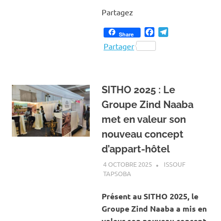
Partagez
Facebook
Telegram
Share
Partager
SITHO 2025 : Le
Groupe Zind Naaba
met en valeur son
nouveau concept
d’appart-hôtel
4 OCTOBRE 2025
ISSOUF
TAPSOBA
A LA UNE
,
ACTUALITÉ
,
ART ET
CULTURE
Présent au SITHO 2025, le
Groupe Zind Naaba a mis en
valeur son nouveau concept