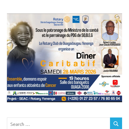
Search
SEARCH
for: