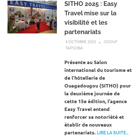
SITHO 2025 : Easy
Travel mise sur la
visibilité et les
partenariats
4 OCTOBRE 2025
ISSOUF
TAPSOBA
A LA UNE
,
ACTUALITÉ
,
ART ET
CULTURE
Présente au Salon
international du tourisme et
de l’hôtellerie de
Ouagadougou (SITHO) pour
la deuxième journée de
cette 15e édition, l’agence
Easy Travel entend
renforcer sa notoriété et
établir de nouveaux
partenariats.
LIRE LA SUITE…