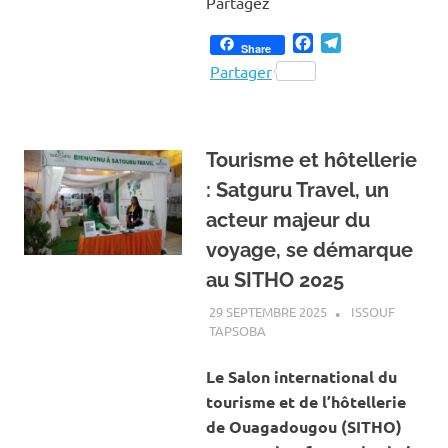
Partagez
Facebook
Telegram
Share
Partager
Tourisme et hôtellerie
: Satguru Travel, un
acteur majeur du
voyage, se démarque
au SITHO 2025
29 SEPTEMBRE 2025
ISSOUF
TAPSOBA
A LA UNE
,
ACTUALITÉ
,
ART ET
CULTURE
Le Salon international du
tourisme et de l’hôtellerie
de Ouagadougou (SITHO)