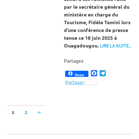
par le secrétaire général du
ministère en charge du
Tourisme, Fidèle Tamini lors
d’une conférence de presse
tenue ce 18 juin 2025 à
Ouagadougou.
LIRE LA SUITE…
Partagez
Facebook
Telegram
Share
Partager
Pagination
NEXT
1
2
»
POSTS
des
publications