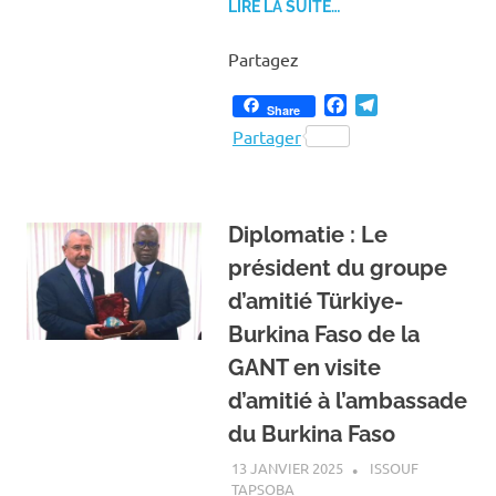
LIRE LA SUITE…
Partagez
Facebook
Telegram
Share
Partager
Diplomatie : Le
président du groupe
d’amitié Türkiye-
Burkina Faso de la
GANT en visite
d’amitié à l’ambassade
du Burkina Faso
13 JANVIER 2025
ISSOUF
TAPSOBA
A LA UNE
,
ACTUALITÉ
,