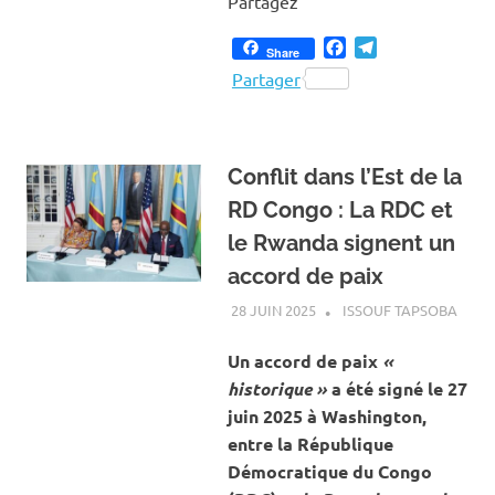
Partagez
Facebook
Telegram
Share
Partager
Conflit dans l’Est de la
RD Congo : La RDC et
le Rwanda signent un
accord de paix
28 JUIN 2025
ISSOUF TAPSOBA
A LA
ACTU
INTE
Un accord de paix
«
historique »
a été signé le 27
juin 2025 à Washington,
entre la République
Démocratique du Congo