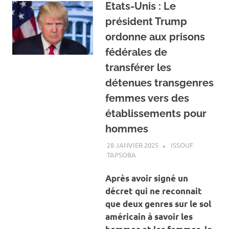
Etats-Unis : Le
président Trump
ordonne aux prisons
fédérales de
transférer les
détenues transgenres
femmes vers des
établissements pour
hommes
28 JANVIER 2025
ISSOUF
TAPSOBA
A LA UNE
,
ACTUALITÉ
,
INTERNATIONAL
Après avoir signé un
décret qui ne reconnait
que deux genres sur le sol
américain à savoir les