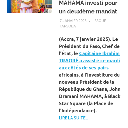
MAHAMA investi pour
un deuxième mandat
7 JANVIER 2025
ISSOUF
TAPSOBA
A LA UNE
,
ACTUALITÉ
,
INTERNATIONAL
(Accra, 7 janvier 2025). Le
Président du Faso, Chef de
l’État, le
Capitaine Ibrahim
TRAORÉ a assisté ce mardi
aux côtés de ses pairs
africains, à l’investiture du
nouveau Président de la
République du Ghana, John
Dramani MAHAMA, à Black
Star Square (la Place de
l’Indépendance).
LIRE LA SUITE…