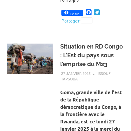
Partagez
Facebook
Telegram
Share
Partager
Situation en RD Congo
: L’Est du pays sous
l’emprise du M23
27 JANVIER 2025
ISSOUF
TAPSOBA
A LA UNE
,
ACTUALITÉ
,
INTERNATIONAL
Goma, grande ville de l’Est
de la République
démocratique du Congo, à
la frontière avec le
Rwanda, est ce lundi 27
janvier 2025 à la merci du