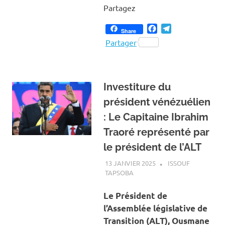
Partagez
Facebook
Telegram
Share
Partager
Investiture du
président vénézuélien
: Le Capitaine Ibrahim
Traoré représenté par
le président de l’ALT
13 JANVIER 2025
ISSOUF
TAPSOBA
A LA UNE
,
ACTUALITÉ
,
INTERNATIONAL
Le Président de
l’Assemblée législative de
Transition (ALT), Ousmane