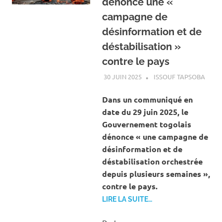
dénonce une «
campagne de
désinformation et de
déstabilisation »
contre le pays
30 JUIN 2025
ISSOUF TAPSOBA
A LA
ACTU
INTE
Dans un communiqué en
date du 29 juin 2025, le
Gouvernement togolais
dénonce « une campagne de
désinformation et de
déstabilisation orchestrée
depuis plusieurs semaines »,
contre le pays.
LIRE LA SUITE…