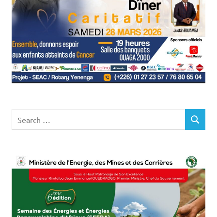
Search
SEARCH
for: