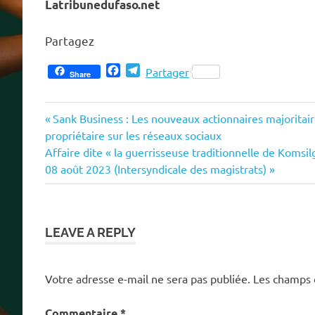
Latribunedufaso.net
Partagez
Facebook
Telegram
Partager
Share
Previous
Navigation
Sank Business : Les nouveaux actionnaires majoritair
Post:
propriétaire sur les réseaux sociaux
de
Next
Affaire dite « la guerrisseuse traditionnelle de Komsilg
Post:
08 août 2023 (Intersyndicale des magistrats)
l’article
LEAVE A REPLY
Votre adresse e-mail ne sera pas publiée.
Les champs 
Commentaire
*