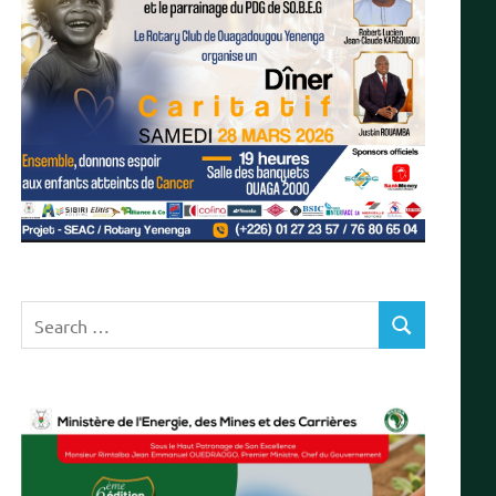
Search
SEARCH
for: