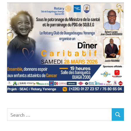
Search
SEARCH
for: