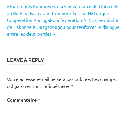
Previous
Navigation
Forum des Femmes sur la Gouvernance de l’Internet
Post:
au Burkina Faso : Une Première Édition Historique
de
Next
Coopération Portugal-Confédération AES : une mission
Post:
de Lisbonne à Ouagadougou pour renforcer le dialogue
l’article
entre les deux parties
LEAVE A REPLY
Votre adresse e-mail ne sera pas publiée.
Les champs
obligatoires sont indiqués avec
*
Commentaire
*