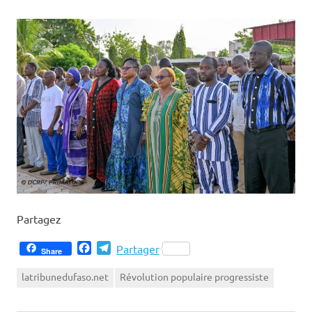
Partagez
Facebook
Telegram
Partager
Share
latribunedufaso.net
Révolution populaire progressiste