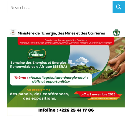
Search
SEARCH
for: