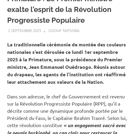
exalte l’esprit de la Révolution
Progressiste Populaire
2 SEPTEMBRE 2025
ISSOUF TAPSOBA
A LA UNE
,
ACTUALITÉ
,
SOCIÉTÉ
La traditionnelle cérémonie de montée des couleurs
nationales s’est déroulée ce lundi 1er septembre
2025 à la Primature, sous la présidence du Premier
ministre, Jean Emmanuel Ouédraogo. Réunis autour
du drapeau, les agents de l’institution ont réaffirmé
leur attachement aux valeurs de la Nation.
Dans son adresse, le chef du Gouvernement est revenu
sur la Révolution Progressiste Populaire (RPP), qu’il a
décrite comme une dynamique profonde portée par le
Président du Faso, le Capitaine Ibrahim Traoré. Selon lui,
cette révolution constitue
« un engagement sacré avec
le peuple burkinabè, un cap clair pour restaurer la