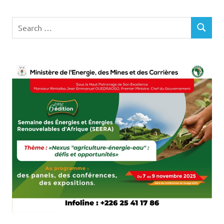
Search
SEARCH
for: