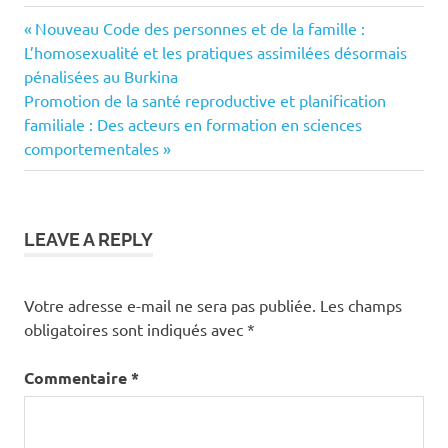
Previous
Navigation
Nouveau Code des personnes et de la famille :
Post:
L’homosexualité et les pratiques assimilées désormais
de
pénalisées au Burkina
Next
Promotion de la santé reproductive et planification
l’article
Post:
familiale : Des acteurs en formation en sciences
comportementales
LEAVE A REPLY
Votre adresse e-mail ne sera pas publiée.
Les champs
obligatoires sont indiqués avec
*
Commentaire
*