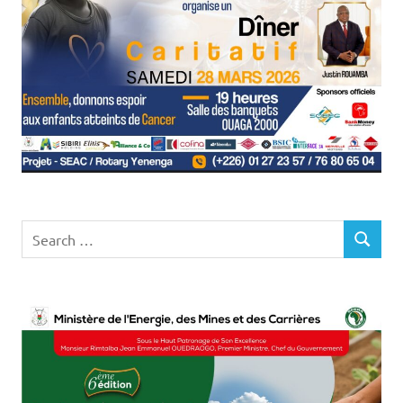
Search
SEARCH
for: