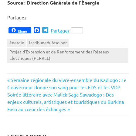
‎Source : Direction Générale de l’Énergie
Partagez
Facebook
Telegram
Partager
Share
énergie
latribunedufaso.net
Projet d’Extension et de Renforcement des Réseaux
Électriques (PERREL)
Previous
Navigation
Semaine régionale du vivre-ensemble du Kadiogo : Le
Post:
Gouverneur donne son sang pour les FDS et les VDP
de
Next
Soirée littéraire avec Malick Saga Sawadogo : Des
Post:
enjeux culturels, artistiques et touristiques du Burkina
l’article
Faso au cœur des échanges