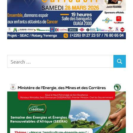
Search
SEARCH
for: