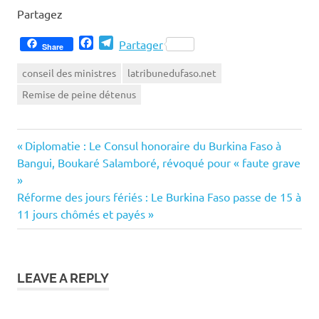
Partagez
Facebook
Telegram
Partager
Share
conseil des ministres
latribunedufaso.net
Remise de peine détenus
Previous
Navigation
Diplomatie : Le Consul honoraire du Burkina Faso à
Post:
Bangui, Boukaré Salamboré, révoqué pour « faute grave
de
»
Next
Réforme des jours fériés : Le Burkina Faso passe de 15 à
l’article
Post:
11 jours chômés et payés
LEAVE A REPLY