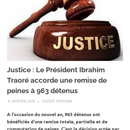
Justice : Le Président Ibrahim
Traoré accorde une remise de
peines à 963 détenus
9 JANVIER 2026
ISSOUF TAPSOBA
A LA UNE
,
ACTUALITÉ
,
SOCIÉTÉ
A l’occasion du nouvel an, 963 détenus ont
bénéficiés d’une remise totale, partielle et de
commutation de peines. C’est la décision actée par