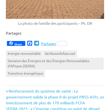
La photo de famille des participants – Ph. DR
Partagez
Facebook
Telegram
Partager
Share
énergie renouvelable
latribunedufaso.net
Semaine des Énergies et des Énergies Renouvelables
d’Afrique (SEERA)
Transition énergétique
Previous
Navigation
Renforcement du système de santé : Le
Post:
gouvernement valide la phase II du projet PRSS-ASN, un
de
investissement de plus de 170 milliards FCFA
Next
SEERA 2025 : « L’énergie constitue un point de départ