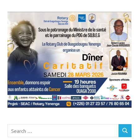
Search
SEARCH
for: