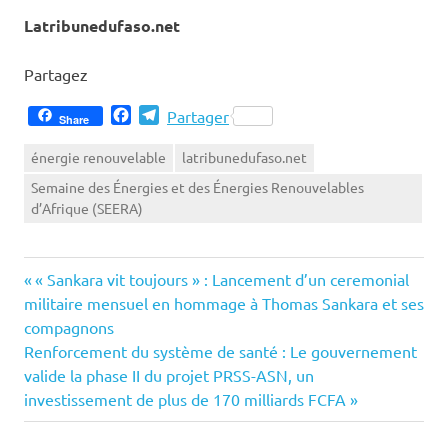
Latribunedufaso.net
Partagez
Facebook
Telegram
Partager
Share
énergie renouvelable
latribunedufaso.net
Semaine des Énergies et des Énergies Renouvelables
d’Afrique (SEERA)
Previous
Navigation
‎« Sankara vit toujours » : Lancement d’un ceremonial
Post:
militaire mensuel en hommage à Thomas Sankara et ses
de
compagnons
Next
Renforcement du système de santé : Le gouvernement
l’article
Post:
valide la phase II du projet PRSS-ASN, un
investissement de plus de 170 milliards FCFA