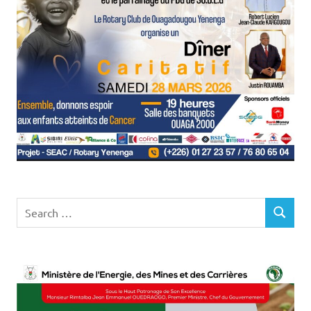
Search
SEARCH
for: