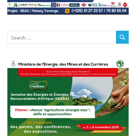
Search
SEARCH
for: