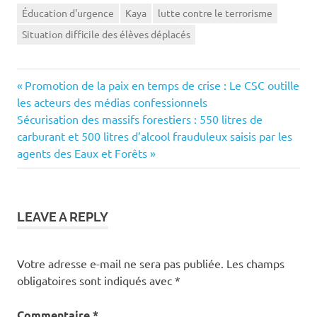
Éducation d'urgence
Kaya
lutte contre le terrorisme
Situation difficile des élèves déplacés
Previous
Navigation
Promotion de la paix en temps de crise : Le CSC outille
Post:
les acteurs des médias confessionnels
de
Next
‎Sécurisation des massifs forestiers : 550 litres de
Post:
carburant et 500 litres d’alcool frauduleux saisis par les
l’article
agents des Eaux et Forêts
LEAVE A REPLY
Votre adresse e-mail ne sera pas publiée.
Les champs
obligatoires sont indiqués avec
*
Commentaire
*