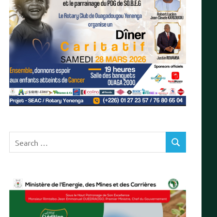
Search
SEARCH
for: