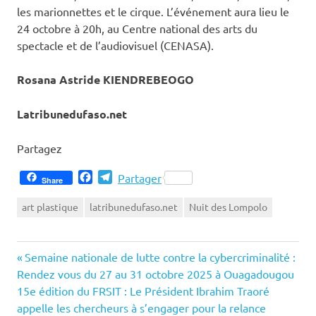
les marionnettes et le cirque. L’événement aura lieu le
24 octobre à 20h, au Centre national des arts du
spectacle et de l’audiovisuel (CENASA).
Rosana Astride KIENDREBEOGO
Latribunedufaso.net
Partagez
Facebook
Telegram
Partager
Share
art plastique
latribunedufaso.net
Nuit des Lompolo
Previous
Navigation
Semaine nationale de lutte contre la cybercriminalité :
Post:
Rendez vous du 27 au 31 octobre 2025 à Ouagadougou
de
Next
15e édition du FRSIT : Le Président Ibrahim Traoré
Post:
appelle les chercheurs à s’engager pour la relance