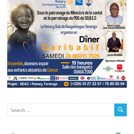
Search
SEARCH
for: