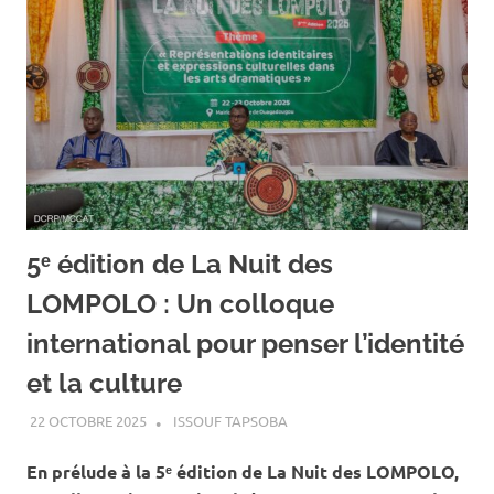
5ᵉ édition de La Nuit des
LOMPOLO : Un colloque
international pour penser l’identité
et la culture
22 OCTOBRE 2025
ISSOUF TAPSOBA
A LA UNE
,
ACTUALITÉ
,
ART ET
CULTURE
En prélude à la 5ᵉ édition de La Nuit des LOMPOLO,