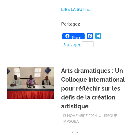
LIRE LA SUITE…
Partagez
Facebook
Telegram
Share
Partager
Arts dramatiques : Un
Colloque international
pour réfléchir sur les
défis de la création
artistique
13 NOVEMBRE 2024
ISSOUF
TAPSOBA
A LA UNE
,
ACTUALITÉ
,
ART ET
CULTURE