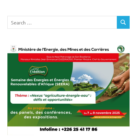
Search
SEARCH
for: