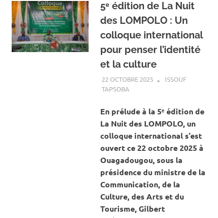
5ᵉ édition de La Nuit
des LOMPOLO : Un
colloque international
pour penser l’identité
et la culture
22 OCTOBRE 2025
ISSOUF
TAPSOBA
A LA UNE
,
ACTUALITÉ
,
ART ET
CULTURE
En prélude à la 5ᵉ édition de
La Nuit des LOMPOLO, un
colloque international s’est
ouvert ce 22 octobre 2025 à
Ouagadougou, sous la
présidence du ministre de la
Communication, de la
Culture, des Arts et du
Tourisme, Gilbert