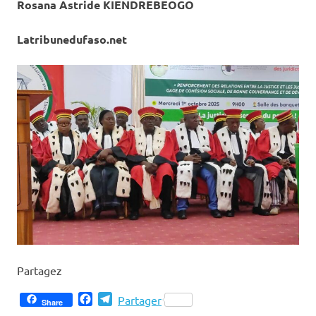
Rosana Astride KIENDREBEOGO
Latribunedufaso.net
Partagez
Facebook
Telegram
Partager
Share