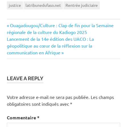
justice
latribunedufaso.net
Rentrée judiciaire
Previous
Navigation
Ouagadougou/Culture : Clap de fin pour la Semaine
Post:
régionale de la culture du Kadiogo 2025
de
Next
Lancement de la 14e édition des UACO : La
Post:
géopolitique au cœur de la réflexion sur la
l’article
communication en Afrique
LEAVE A REPLY
Votre adresse e-mail ne sera pas publiée.
Les champs
obligatoires sont indiqués avec
*
Commentaire
*