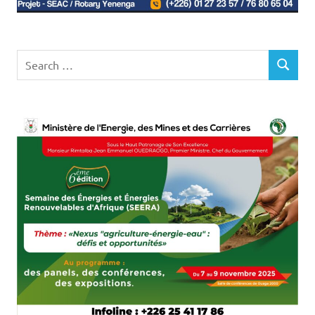
Search
SEARCH
for: