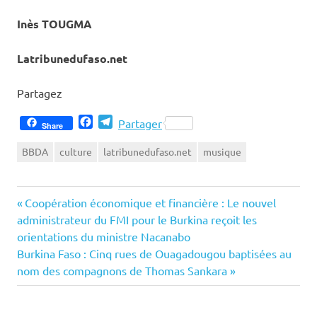
Inès TOUGMA
Latribunedufaso.net
Partagez
Facebook
Telegram
Partager
Share
BBDA
culture
latribunedufaso.net
musique
Previous
Navigation
Coopération économique et financière : Le nouvel
Post:
administrateur du FMI pour le Burkina reçoit les
de
orientations du ministre Nacanabo
Next
Burkina Faso : Cinq rues de Ouagadougou baptisées au
l’article
Post:
nom des compagnons de Thomas Sankara