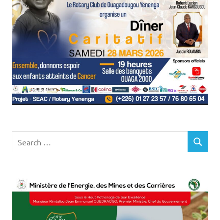
Search
SEARCH
for: