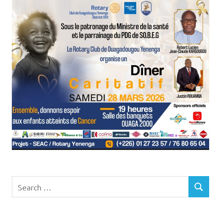
Search
SEARCH
for: