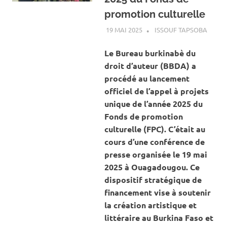
promotion culturelle
19 MAI 2025
ISSOUF TAPSOBA
A LA 
ACTUA
ART E
Le Bureau burkinabè du
CULTU
droit d’auteur (BBDA) a
procédé au lancement
officiel de l’appel à projets
unique de l’année 2025 du
Fonds de promotion
culturelle (FPC). C’était au
cours d’une conférence de
presse organisée le 19 mai
2025 à Ouagadougou. Ce
dispositif stratégique de
financement vise à soutenir
la création artistique et
littéraire au Burkina Faso et