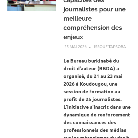
journalistes pour une
meilleure
compréhension des
enjeux
25 MAI 2026
ISSOUF TAPSOBA
A LA 
ACTUA
ART E
Le Bureau burkinabè du
CULTU
droit d’auteur (BBDA) a
organisé, du 21 au 23 mai
2026 à Koudougou, une
session de formation au
profit de 25 journalistes.
L’initiative s’inscrit dans une
dynamique de renforcement
des connaissances des
professionnels des médias
sur les mécanismes du droit