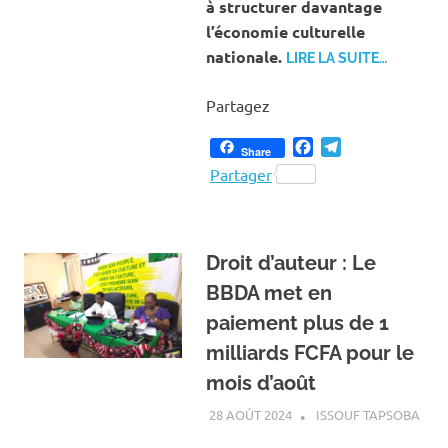
à structurer davantage
l’économie culturelle
nationale.
LIRE LA SUITE…
Partagez
Facebook
Telegram
Share
Partager
Droit d’auteur : Le
BBDA met en
paiement plus de 1
milliards FCFA pour le
mois d’août
28 AOÛT 2024
ISSOUF TAPSOBA
A LA
ACT