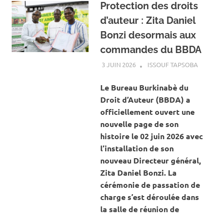
Protection des droits
d’auteur : Zita Daniel
Bonzi desormais aux
commandes du BBDA
3 JUIN 2026
ISSOUF TAPSOBA
A LA 
ACTUA
ART ET
Le Bureau Burkinabè du
CULTU
Droit d’Auteur (BBDA) a
officiellement ouvert une
nouvelle page de son
histoire le 02 juin 2026 avec
l’installation de son
nouveau Directeur général,
Zita Daniel Bonzi. La
cérémonie de passation de
charge s’est déroulée dans
la salle de réunion de