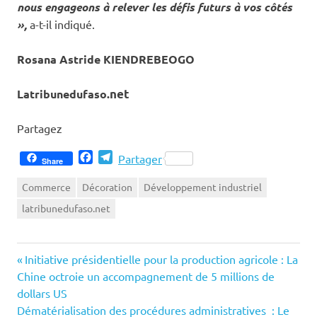
nous engageons à relever les défis futurs à vos côtés
»,
a-t-il indiqué.
Rosana Astride KIENDREBEOGO
Latribunedufaso.
net
Partagez
Facebook
Telegram
Partager
Share
Commerce
Décoration
Développement industriel
latribunedufaso.net
Previous
Navigation
Initiative présidentielle pour la production agricole : La
Post:
Chine octroie un accompagnement de 5 millions de
de
dollars US
Next
Dématérialisation des procédures administratives : Le