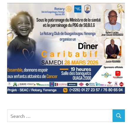
Search
SEARCH
for: