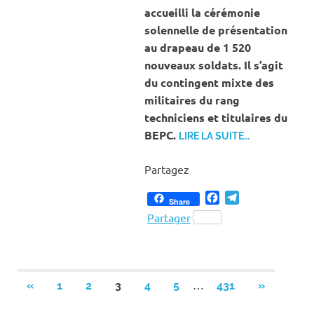
accueilli la cérémonie
solennelle de présentation
au drapeau de 1 520
nouveaux soldats. Il s’agit
du contingent mixte des
militaires du rang
techniciens et titulaires du
BEPC.
LIRE LA SUITE…
Partagez
Facebook
Telegram
Share
Partager
Pagination
…
PREVIOUS
NEXT
«
1
2
3
4
5
431
»
POSTS
POSTS