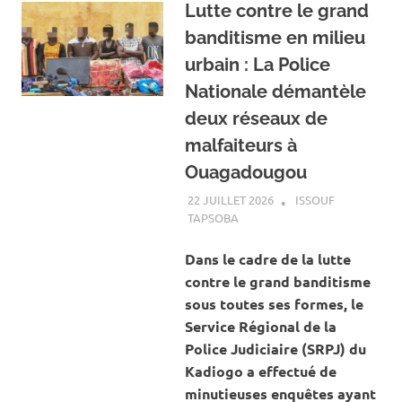
Lutte contre le grand
banditisme en milieu
urbain : La Police
Nationale démantèle
deux réseaux de
malfaiteurs à
Ouagadougou
22 JUILLET 2026
ISSOUF
TAPSOBA
A LA UNE
,
ACTUALITÉ
,
SOCIÉTÉ
Dans le cadre de la lutte
contre le grand banditisme
sous toutes ses formes, le
Service Régional de la
Police Judiciaire (SRPJ) du
Kadiogo a effectué de
minutieuses enquêtes ayant