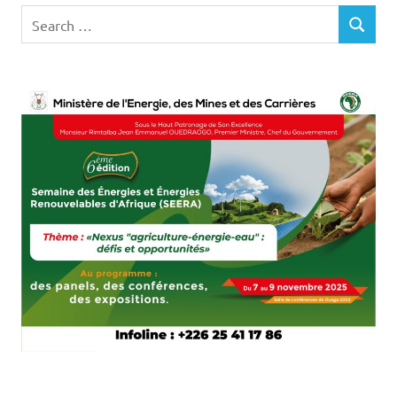
Search
SEARCH
for: