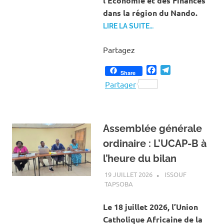
l’Économie et des Finances
dans la région du Nando.
LIRE LA SUITE…
Partagez
Facebook
Telegram
Share
Partager
Assemblée générale
ordinaire : L’UCAP-B à
l’heure du bilan
19 JUILLET 2026
ISSOUF
TAPSOBA
A LA UNE
,
ACTUALITÉ
,
SOCIÉTÉ
Le 18 juillet 2026, l’Union
Catholique Africaine de la