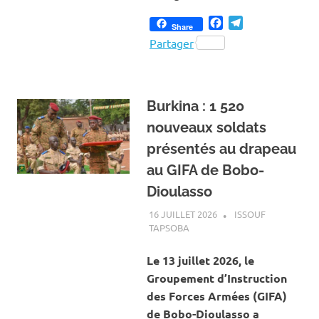
Facebook
Telegram
Share
Partager
Burkina : 1 520
nouveaux soldats
présentés au drapeau
au GIFA de Bobo-
Dioulasso
16 JUILLET 2026
ISSOUF
TAPSOBA
A LA UNE
,
ACTUALITÉ
,
SOCIÉTÉ
Le 13 juillet 2026, le
Groupement d’Instruction
des Forces Armées (GIFA)
de Bobo-Dioulasso a