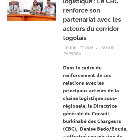
logistique : Le CBC
renforce son
partenariat avec les
acteurs du corridor
togolais
18 JUILLET 2026
ISSOUF
TAPSOBA
A LA UNE
,
ACTUALITÉ
,
SOCIÉTÉ
Dans le cadre du
renforcement de ses
relations avec les
principaux acteurs de la
chaîne logistique sous-
régionale, la Directrice
générale du Conseil
burkinabè des Chargeurs
(CBC), Denise Bado/Bouda,
a effectué une mission de