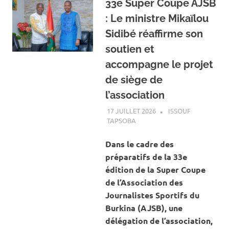
33e Super Coupe AJSB
: Le ministre Mikaïlou
Sidibé réaffirme son
soutien et
accompagne le projet
de siège de
l’association
17 JUILLET 2026
ISSOUF
TAPSOBA
A LA UNE
,
ACTUALITÉ
,
SPORT
Dans le cadre des
préparatifs de la 33e
édition de la Super Coupe
de l’Association des
Journalistes Sportifs du
Burkina (AJSB), une
délégation de l’association,