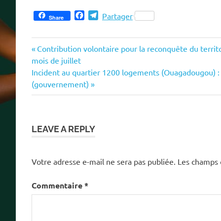
Facebook
Telegram
Partager
Share
Previous
Navigation
Contribution volontaire pour la reconquête du territo
Post:
mois de juillet
de
Next
Incident au quartier 1200 logements (Ouagadougou) : 
Post:
(gouvernement)
l’article
LEAVE A REPLY
Votre adresse e-mail ne sera pas publiée.
Les champs 
Commentaire
*