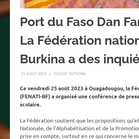
Port du Faso Dan Fan
La Fédération natio
Burkina a des inqu
25 AOÛT 2023
ISSOUF TAPSOBA
A LA UNE
,
ACTUALITÉ
,
ÉDUC
Ce vendredi 25 août 2023 à Ouagadougou, la Féd
(FENATI-BF) a organisé une conférence de presse
scolaire.
La Fédération soutient que les propositions qu’el
Nationale, de l’Alphabétisation et de la Promot
prise en compte, surtout en ce qui concerne le m