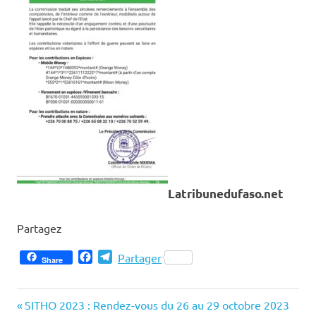
Latribunedufaso.net
Partagez
Facebook
Telegram
Partager
Share
Previous
Navigation
SITHO 2023 : Rendez-vous du 26 au 29 octobre 2023