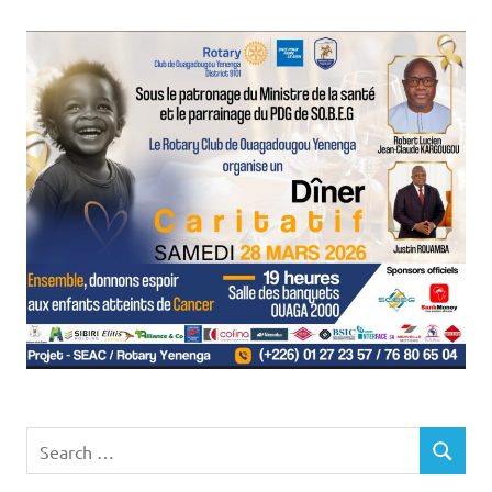
Search
SEARCH
for: