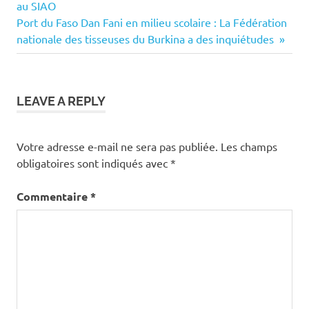
Post:
au SIAO
de
Next
Port du Faso Dan Fani en milieu scolaire : La Fédération
Post:
nationale des tisseuses du Burkina a des inquiétudes
l’article
LEAVE A REPLY
Votre adresse e-mail ne sera pas publiée.
Les champs
obligatoires sont indiqués avec
*
Commentaire
*