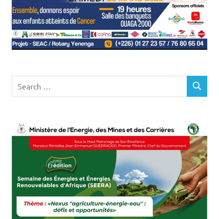
Search
SEARCH
for: