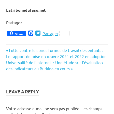
Latribunedufaso.net
Partagez
Facebook
Telegram
Partager
Share
Previous
Navigation
Lutte contre les pires formes de travail des enfants :
Post:
Le rapport de mise en œuvre 2021 et 2022 en adoption
de
Next
Universalité de l’internet : Une étude sur l’évaluation
Post:
des indicateurs au Burkina en cours
l’article
LEAVE A REPLY
Votre adresse e-mail ne sera pas publiée.
Les champs