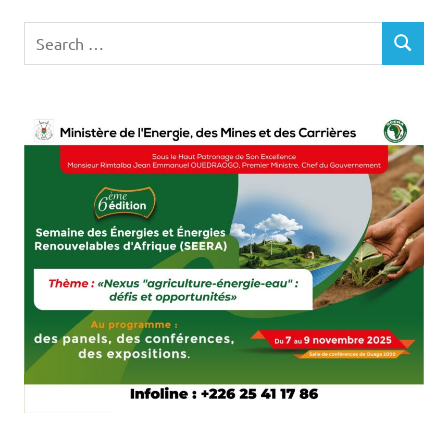
Search
SEARCH
for: