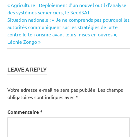
Previous
Navigation
Agriculture : Déploiement d’un nouvel outil d’analyse
Post:
des systèmes semenciers, le SeedSAT
de
Next
Situation nationale : « Je ne comprends pas pourquoi les
Post:
autorités communiquent sur les stratégies de lutte
l’article
contre le terrorisme avant leurs mises en ouvres »,
Léonie Zongo
LEAVE A REPLY
Votre adresse e-mail ne sera pas publiée.
Les champs
obligatoires sont indiqués avec
*
Commentaire
*