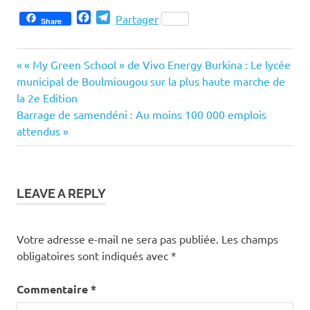
Facebook
Telegram
Partager
Share
Previous
Navigation
« My Green School » de Vivo Energy Burkina : Le lycée
Post:
municipal de Boulmiougou sur la plus haute marche de
de
la 2e Edition
Next
Barrage de samendéni : Au moins 100 000 emplois
l’article
Post:
attendus
LEAVE A REPLY
Votre adresse e-mail ne sera pas publiée.
Les champs
obligatoires sont indiqués avec
*
Commentaire
*