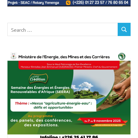
Search
SEARCH
for: