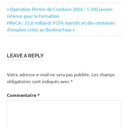
Previous
Navigation
Opération Permis de Conduire 2026 : 1 200 jeunes
Post:
retenus pour la formation
de
Next
PReCA : 21,6 milliards FCFA injectés et des centaines
Post:
d’emplois créés au Burkina Faso
l’article
LEAVE A REPLY
Votre adresse e-mail ne sera pas publiée.
Les champs
obligatoires sont indiqués avec
*
Commentaire
*