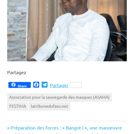
Partagez
Facebook
Telegram
Partager
Share
Association pour la sauvegarde des masques (ASAMA)
FESTIMA
latribunedufaso.net
Previous
Navigation
Préparation des forces : « Bangré I », une manœuvre