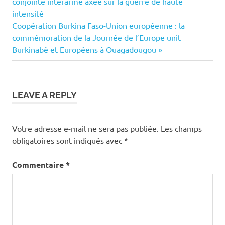
Post:
conjointe interarme axée sur la guerre de haute
de
intensité
Next
Coopération Burkina Faso-Union européenne : la
l’article
Post:
commémoration de la Journée de l’Europe unit
Burkinabè et Européens à Ouagadougou
LEAVE A REPLY
Votre adresse e-mail ne sera pas publiée.
Les champs
obligatoires sont indiqués avec
*
Commentaire
*